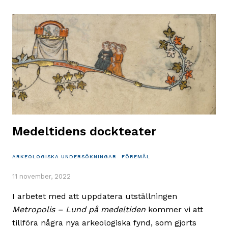
vid
grävning
på
Mårtenstorget
Medeltidens dockteater
ARKEOLOGISKA UNDERSÖKNINGAR
FÖREMÅL
11 november, 2022
I arbetet med att uppdatera utställningen
Metropolis – Lund på medeltiden
kommer vi att
tillföra några nya arkeologiska fynd, som gjorts