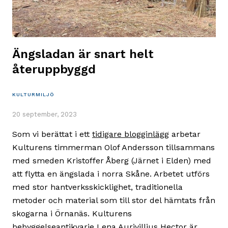
Ängsladan är snart helt
återuppbyggd
KULTURMILJÖ
20 september, 2023
Som vi berättat i ett
tidigare blogginlägg
arbetar
Kulturens timmerman Olof Andersson tillsammans
med smeden Kristoffer Åberg (Järnet i Elden) med
att flytta en ängslada i norra Skåne. Arbetet utförs
med stor hantverksskicklighet, traditionella
metoder och material som till stor del hämtats från
skogarna i Örnanäs. Kulturens
bebyggelseantikvarie Lena Aurivillius Hector är