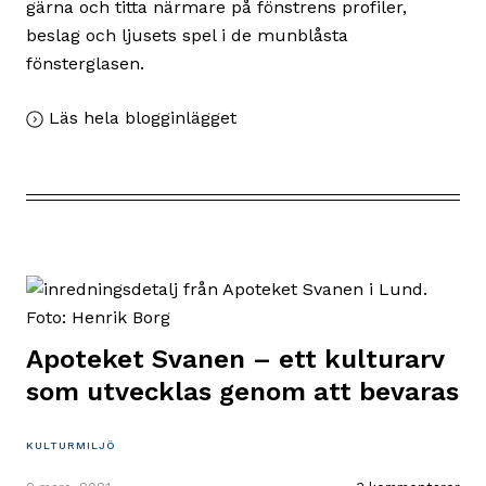
gärna och titta närmare på fönstrens profiler,
beslag och ljusets spel i de munblåsta
fönsterglasen.
,
Läs hela blogginlägget
Fönster
berättar
–
Fönsterrenoveringens
dag
30
maj
Apoteket Svanen – ett kulturarv
som utvecklas genom att bevaras
KULTURMILJÖ