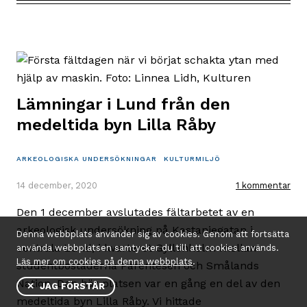
Domkyrkan
i
Lund
(med
3D-
modell)
Lämningar i Lund från den
medeltida byn Lilla Råby
ARKEOLOGISKA UNDERSÖKNINGAR
KULTURMILJÖ
14 december, 2020
1 kommentar
Den 1 december avslutades fältarbetet av en
arkeologisk undersökning på Kastanjegatan i
Denna webbplats använder sig av cookies. Genom att fortsätta
centrala Lund, i kvarteret Gyllenholm mellan
använda webbplatsen samtycker du till att cookies används.
Läs mer om cookies på denna webbplats
.
studentbostäderna Parentesen och Smålands
Nation. Den här platsen var en gång en del av den
✕ JAG FÖRSTÅR
medeltida byn Lilla Råby. Vi hittade