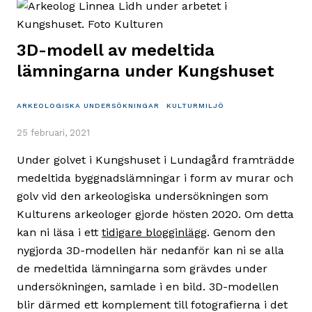
som
utvecklas
genom
3D-modell av medeltida
att
lämningarna under Kungshuset
bevaras
ARKEOLOGISKA UNDERSÖKNINGAR
KULTURMILJÖ
25 februari, 2021
Under golvet i Kungshuset i Lundagård framträdde
medeltida byggnadslämningar i form av murar och
golv vid den arkeologiska undersökningen som
Kulturens arkeologer gjorde hösten 2020. Om detta
kan ni läsa i ett
tidigare blogginlägg
. Genom den
nygjorda 3D-modellen här nedanför kan ni se alla
de medeltida lämningarna som grävdes under
undersökningen, samlade i en bild. 3D-modellen
blir därmed ett komplement till fotografierna i det