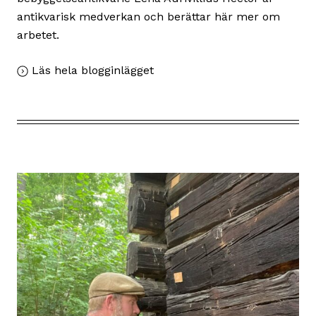
antikvarisk medverkan och berättar här mer om
arbetet.
,
Läs hela blogginlägget
Ängsladan
är
snart
helt
återuppbyggd