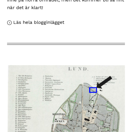
när det är klart!
,
Läs hela blogginlägget
Nu
börjar
arbetet
med
att
återställa
Fideporten!