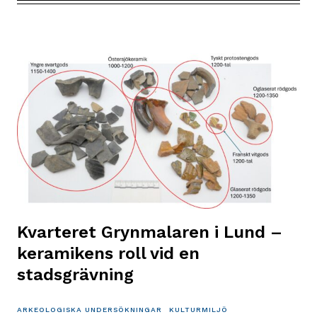
den
stora
arkeologiska
undersökningen
i
kvarteret
Grynmalaren
Kvarteret Grynmalaren i Lund –
keramikens roll vid en
stadsgrävning
ARKEOLOGISKA UNDERSÖKNINGAR
KULTURMILJÖ