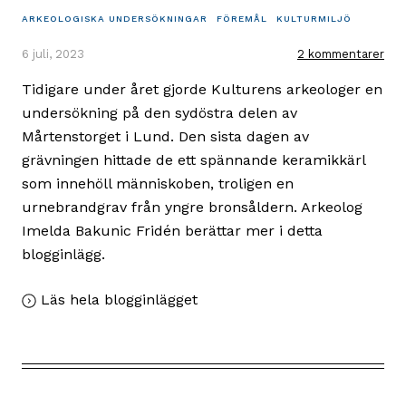
ARKEOLOGISKA UNDERSÖKNINGAR
FÖREMÅL
KULTURMILJÖ
6 juli, 2023
2 kommentarer
Tidigare under året gjorde Kulturens arkeologer en
undersökning på den sydöstra delen av
Mårtenstorget i Lund. Den sista dagen av
grävningen hittade de ett spännande keramikkärl
som innehöll människoben, troligen en
urnebrandgrav från yngre bronsåldern. Arkeolog
Imelda Bakunic Fridén berättar mer i detta
blogginlägg.
,
Läs hela blogginlägget
Spännande
förhistoriskt
kärl
hittat