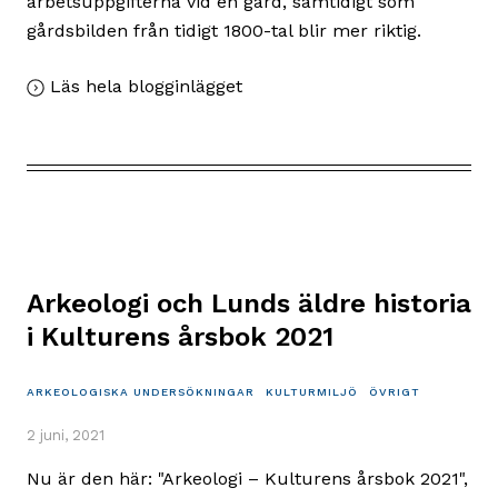
arbetsuppgifterna vid en gård, samtidigt som
gårdsbilden från tidigt 1800-tal blir mer riktig.
,
Läs hela blogginlägget
Blekingegårdens
brunn
är
komplett
igen
Arkeologi och Lunds äldre historia
i Kulturens årsbok 2021
ARKEOLOGISKA UNDERSÖKNINGAR
KULTURMILJÖ
ÖVRIGT
2 juni, 2021
Nu är den här: "Arkeologi – Kulturens årsbok 2021",