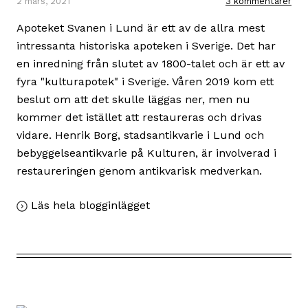
2 mars, 2021
3 kommentarer
Apoteket Svanen i Lund är ett av de allra mest
intressanta historiska apoteken i Sverige. Det har
en inredning från slutet av 1800-talet och är ett av
fyra "kulturapotek" i Sverige. Våren 2019 kom ett
beslut om att det skulle läggas ner, men nu
kommer det istället att restaureras och drivas
vidare. Henrik Borg, stadsantikvarie i Lund och
bebyggelseantikvarie på Kulturen, är involverad i
restaureringen genom antikvarisk medverkan.
,
Läs hela blogginlägget
Apoteket
Svanen
–
ett
kulturarv