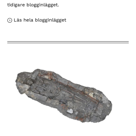
tidigare blogginlägget.
,
Läs hela blogginlägget
3D-
modell
av
medeltida
lämningarna
under
Kungshuset