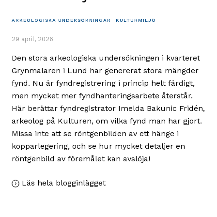
ARKEOLOGISKA UNDERSÖKNINGAR
KULTURMILJÖ
29 april, 2026
Den stora arkeologiska undersökningen i kvarteret
Grynmalaren i Lund har genererat stora mängder
fynd. Nu är fyndregistrering i princip helt färdigt,
men mycket mer fyndhanteringsarbete återstår.
Här berättar fyndregistrator Imelda Bakunic Fridén,
arkeolog på Kulturen, om vilka fynd man har gjort.
Missa inte att se röntgenbilden av ett hänge i
kopparlegering, och se hur mycket detaljer en
röntgenbild av föremålet kan avslöja!
,
Läs hela blogginlägget
Fynden
från