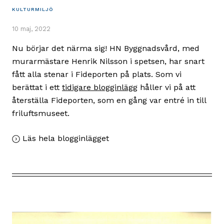
KULTURMILJÖ
10 maj, 2022
Nu börjar det närma sig! HN Byggnadsvård, med
murarmästare Henrik Nilsson i spetsen, har snart
fått alla stenar i Fideporten på plats. Som vi
berättat i ett
tidigare blogginlägg
håller vi på att
återställa Fideporten, som en gång var entré in till
friluftsmuseet.
,
Läs hela blogginlägget
Fideporten
snart
återuppbyggd