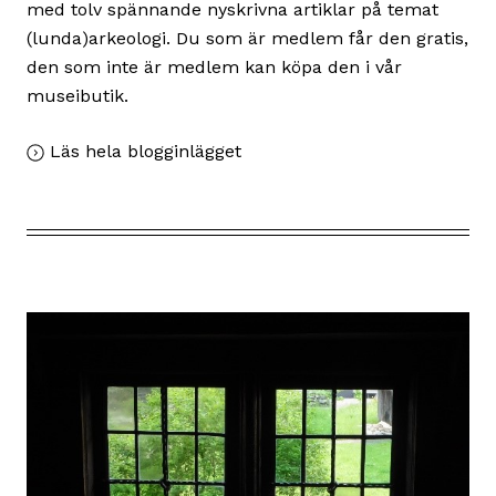
med tolv spännande nyskrivna artiklar på temat
(lunda)arkeologi. Du som är medlem får den gratis,
den som inte är medlem kan köpa den i vår
museibutik.
,
Läs hela blogginlägget
Arkeologi
och
Lunds
äldre
historia
i
Kulturens
årsbok
2021