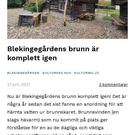
i
centrala
Lund?
Blekingegårdens brunn är
komplett igen
BLEKINGEGÅRDEN
KULTURENS HUS
KULTURMILJÖ
21 juni, 2021
3 kommentarer
Nu är Blekingegårdens brunn komplett igen! Det är
några år sedan det sist fanns en anordning för att
hämta vatten ur brunnskaret. Brunnsvinden (en
slags hävarm) som nu kommit på plats ger
förståelse för en av de dagliga och viktiga