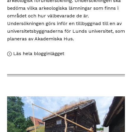
arkeologisk förundersökning. Undersökningen ska
bedöma vilka arkeologiska lämningar som finns i
området och hur välbevarade de är.
Undersökningen görs inför en tillbyggnad till en av
universitetsbyggnaderna för Lunds universitet, som
planeras av Akademiska Hus.
,
Läs hela blogginlägget
Vad
döljer
sig
under
marken
på
tomten
kv
Paradis
51