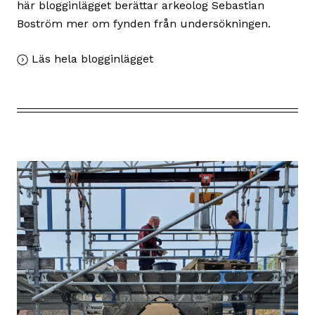
här blogginlägget berättar arkeolog Sebastian
Boström mer om fynden från undersökningen.
,
Läs hela blogginlägget
Fler
ledtrådar
om
det
tidiga
Lund
från
kvarteret
Kulturen
4