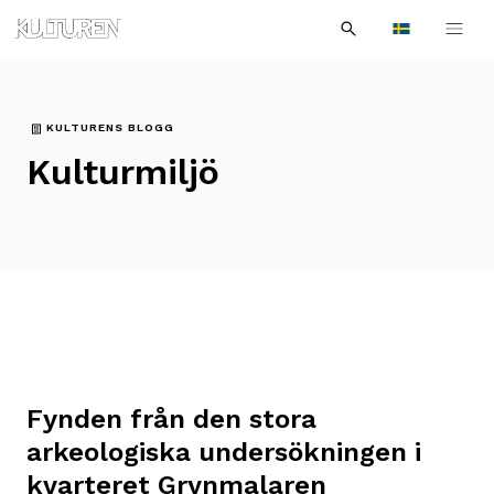
Sök
Till
Till
Sök
efter:
Languages
navigationen
innehållet
KULTURENS BLOGG
Kulturmiljö
Fynden från den stora
arkeologiska undersökningen i
kvarteret Grynmalaren