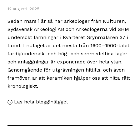
12 augusti, 2025
Sedan mars i år så har arkeologer från Kulturen,
Sydsvensk Arkeologi AB och Arkeologerna vid SHM
undersökt lämningar i Kvarteret Grynmalaren 37 i
Lund. I nuläget är det mesta från 1600─1900-talet
färdigundersökt och hög- och senmedeltida lager
och anläggningar är exponerade över hela ytan.
Genomgående för utgrävningen hittills, och även
framöver, är att keramiken hjälper oss att hitta rätt
kronologiskt.
,
Läs hela blogginlägget
Kvarteret
Grynmalaren
i
Lund