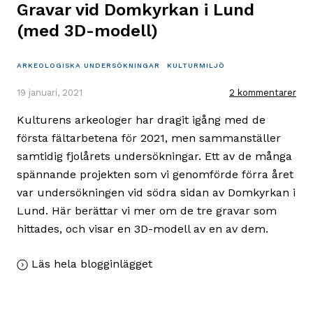
Gravar vid Domkyrkan i Lund
(med 3D-modell)
ARKEOLOGISKA UNDERSÖKNINGAR
KULTURMILJÖ
19 januari, 2021
2 kommentarer
Kulturens arkeologer har dragit igång med de
första fältarbetena för 2021, men sammanställer
samtidig fjolårets undersökningar. Ett av de många
spännande projekten som vi genomförde förra året
var undersökningen vid södra sidan av Domkyrkan i
Lund. Här berättar vi mer om de tre gravar som
hittades, och visar en 3D-modell av en av dem.
,
Läs hela blogginlägget
Gravar
vid