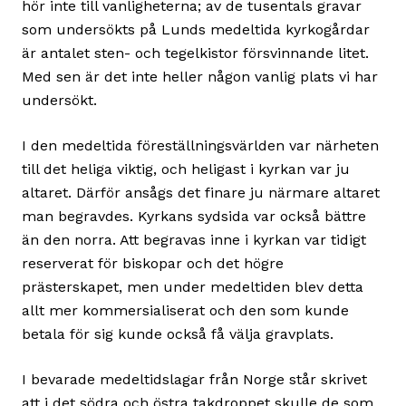
hör inte till vanligheterna; av de tusentals gravar
som undersökts på Lunds medeltida kyrkogårdar
är antalet sten- och tegelkistor försvinnande litet.
Med sen är det inte heller någon vanlig plats vi har
undersökt.
I den medeltida föreställningsvärlden var närheten
till det heliga viktig, och heligast i kyrkan var ju
altaret. Därför ansågs det finare ju närmare altaret
man begravdes. Kyrkans sydsida var också bättre
än den norra. Att begravas inne i kyrkan var tidigt
reserverat för biskopar och det högre
prästerskapet, men under medeltiden blev detta
allt mer kommersialiserat och den som kunde
betala för sig kunde också få välja gravplats.
I bevarade medeltidslagar från Norge står skrivet
att i det södra och östra takdroppet skulle de som