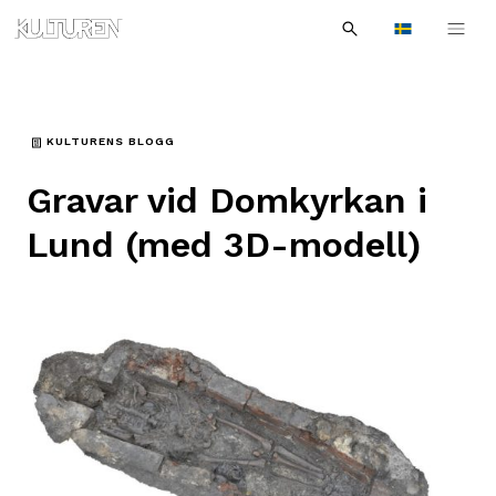
Sök
Till
Till
Sök
efter:
Languages
navigationen
innehållet
KULTURENS BLOGG
Gravar vid Domkyrkan i
Lund (med 3D-modell)