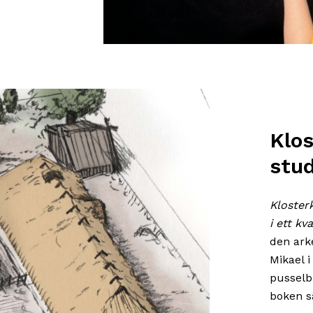
Klos
stu
Kloster
i ett kv
den ark
Mikael 
pusselbi
boken s