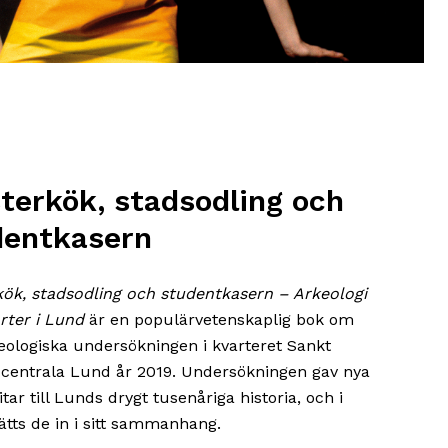
terkök, stadsodling och
dentkasern
kök, stadsodling och studentkasern – Arkeologi
arter i Lund
är en populärvetenskaplig bok om
eologiska undersökningen i kvarteret Sankt
i centrala Lund år 2019. Undersökningen gav nya
tar till Lunds drygt tusenåriga historia, och i
ätts de in i sitt sammanhang.