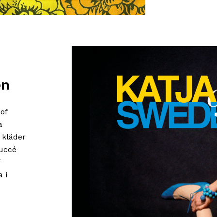
en
of
a
 kläder
succé
 i