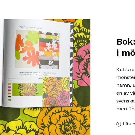
Bok:
i m
Kulturen
mönster
namn, u
en av v
svenska 
men fin
Läs 