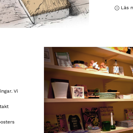
Läs 
ngar. Vi
takt
posters