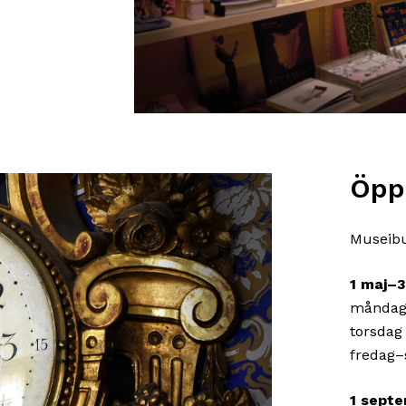
Öpp
Museibu
1 maj–3
måndag–
torsdag
fredag–
1 septe