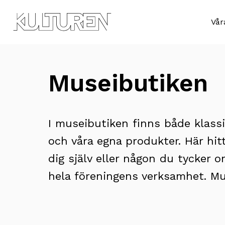
Till
Till
navigationen
innehållet
Sök
Vår
efter:
Museibutiken
I museibutiken finns både klass
och våra egna produkter. Här hitt
dig själv eller någon du tycker 
hela föreningens verksamhet. Mu