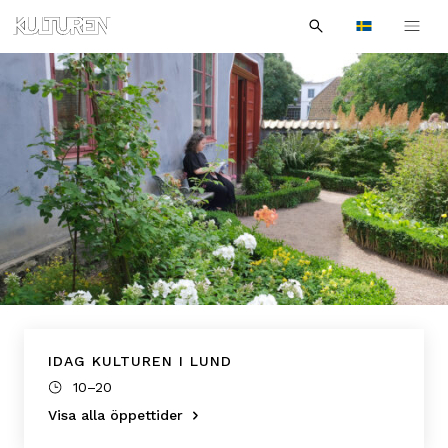
Sök
Till
Till
Sök
efter:
Languages
navigationen
innehållet
IDAG KULTUREN I LUND
10–20
Visa alla öppettider