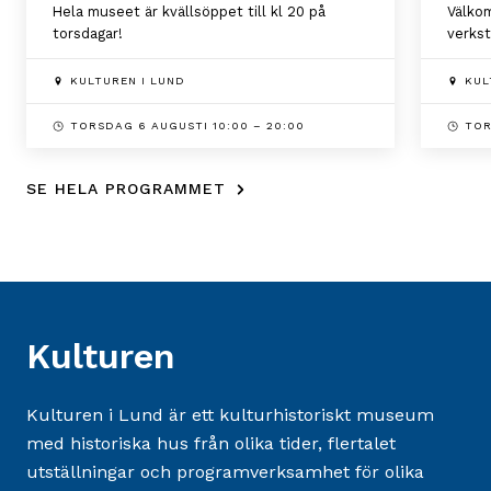
Hela museet är kvällsöppet till kl 20 på
Välkom
torsdagar!
verkst
KULTUREN I LUND
KUL
TORSDAG 6 AUGUSTI
10:00 – 20:00
TOR
SE HELA PROGRAMMET
Kulturen
Kulturen i Lund är ett kulturhistoriskt museum
med historiska hus från olika tider, flertalet
utställningar och programverksamhet för olika