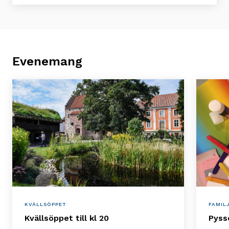
Evenemang
KVÄLLSÖPPET
FAMIL
Kvällsöppet till kl 20