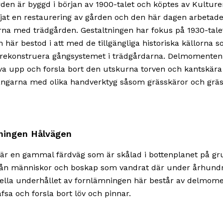
den är byggd i början av 1900-talet och köptes av Kulturen
jat en restaurering av gården och den här dagen arbetad
rna med trädgården. Gestaltningen har fokus på 1930-tale
n här bestod i att med de tillgängliga historiska källorna 
rekonstruera gångsystemet i trädgårdarna. Delmomenten
äva upp och forsla bort den utskurna torven och kantskära
ångarna med olika handverktyg såsom grässkäror och gräs
ningen Hålvägen
är en gammal färdväg som är skålad i bottenplanet på gr
från människor och boskap som vandrat där under århund
ella underhållet av fornlämningen här består av delmome
fsa och forsla bort löv och pinnar.