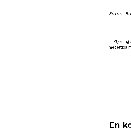
Foton: B
Inläggsnavigering
← Klyvning a
medeltida 
En k