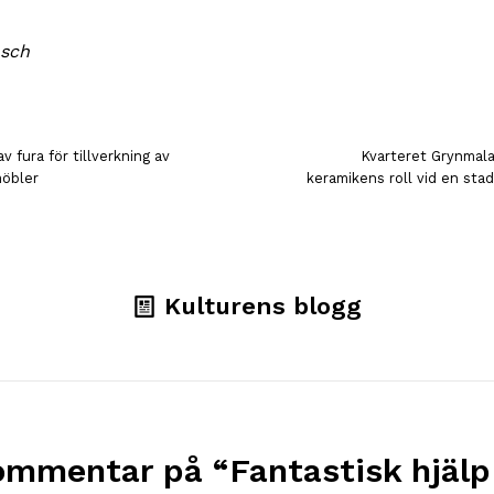
osch
v fura för tillverkning av
Kvarteret Grynmala
möbler
keramikens roll vid en sta
Kulturens blogg
ommentar på “
Fantastisk hjälp