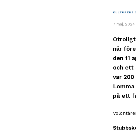
KULTURENS 
7 maj, 2024
Otrolig
när för
den 11 a
och ett 
var 200
Lomma d
på ett f
Volontärer
Stubbsk