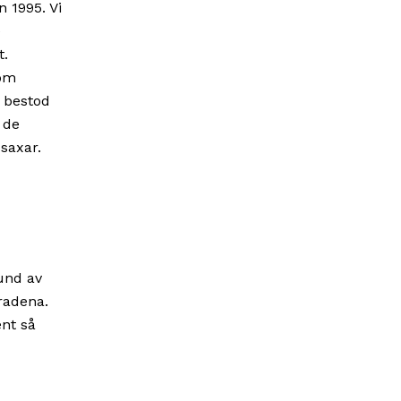
 1995. Vi
e
t.
som
 bestod
 de
saxar.
und av
radena.
nt så