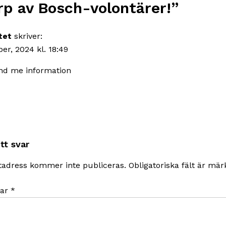
rp av Bosch-volontärer!
”
tet
skriver:
er, 2024 kl. 18:49
nd me information
tt svar
tadress kommer inte publiceras.
Obligatoriska fält är mä
ar
*