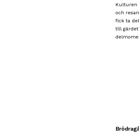
Kulturen 
och resand
fick ta d
till gärd
delmomen
Brödrag