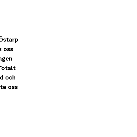
Östarp
s oss
dagen
Totalt
nd och
te oss