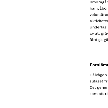
Brödragår
har påbör
volontäre
Aktivitete
underlag 
av att gr
färdiga g
Fornläm
Hålvägen 
slitaget 
Det gener
som att rä