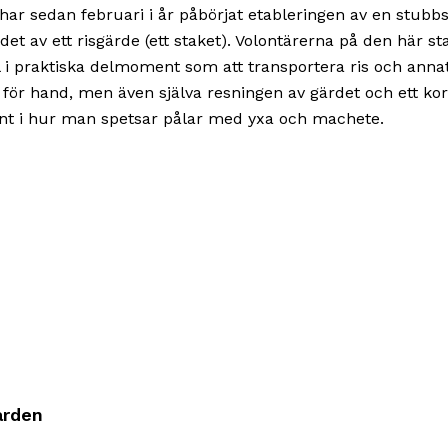
har sedan februari i år påbörjat etableringen av en stubb
et av ett risgärde (ett staket). Volontärerna på den här st
el i praktiska delmoment som att transportera ris och anna
et för hand, men även själva resningen av gärdet och ett ko
t i hur man spetsar pålar med yxa och machete.
ården