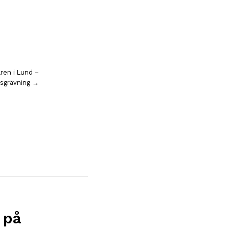
ren i Lund –
dsgrävning →
 på