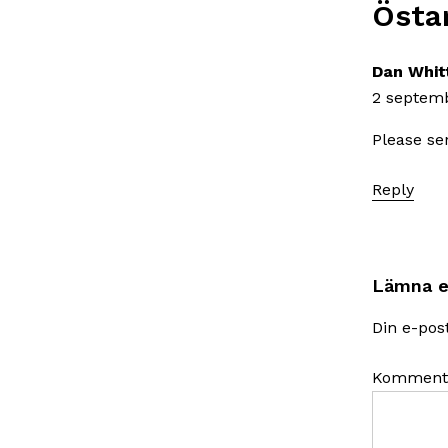
Östa
Dan Whit
2 septemb
Please se
Reply
Lämna e
Din e-pos
Komment