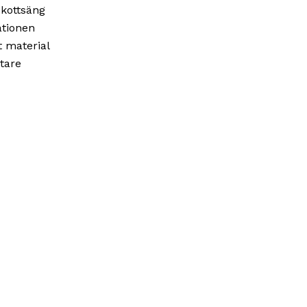
skottsäng
ationen
t material
rtare