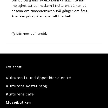
Om du på grund av ekonomiska skäl inte har
möjlighet att bli medlem i Kulturen, så kan du
ansöka om frimedlemskap två gånger om året.
Ansökan görs på en speciell blankett.
Läs mer och ansök
Lite annat
Kulturen i Lund öppettider & entré
Kulturens Restaurang
Kulturens café
Museibutiken