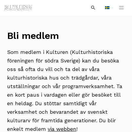
Sök
Till
Till
Sök
efter:
Languages
navigationen
innehållet
Bli medlem
Som medlem i Kulturen (Kulturhistoriska
föreningen för södra Sverige) kan du besöka
oss så ofta du vill och ta del av våra
kulturhistoriska hus och trädgårdar, våra
utställningar och vår programverksamhet. Ta
en kort paus i vardagen eller gör besöket till
en heldag. Du stöttar samtidigt vår
verksamhet och bevarandet av svenskt
kulturarv för framtida generationer. Du blir
enkelt medlem
via webben
!