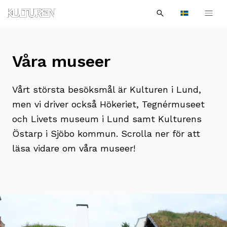
Sök
Till
Till
Sök
efter:
Languages
navigationen
innehållet
Våra museer
Vårt största besöksmål är Kulturen i Lund,
men vi driver också Hökeriet, Tegnérmuseet
och Livets museum i Lund samt Kulturens
Östarp i Sjöbo kommun. Scrolla ner för att
läsa vidare om våra museer!