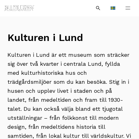
Sök
Till
Till
Sök
efter:
Languages
navigationen
innehållet
Kulturen i Lund
Kulturen i Lund är ett museum som sträcker
sig över två kvarter i centrala Lund, fyllda
med kulturhistoriska hus och
trädgårdsmiljöer som du kan besöka. Stig in i
husen och upplev livet i staden och på
landet, från medeltiden och fram till 1930-
talet. Du kan också välja bland ett tjugotal
utställningar – från folkkonst till modern
design, från medeltidens historia till
samtiden, från lokal kultur till världskultur. Vi