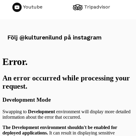
Lund
Youtube
Tripadvisor
på
sociala
medier
Följ @kulturenilund på instagram