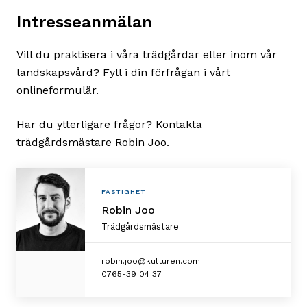
Intresseanmälan
Vill du praktisera i våra trädgårdar eller inom vår
landskapsvård? Fyll i din förfrågan i vårt
onlineformulär
.
Har du ytterligare frågor? Kontakta
trädgårdsmästare Robin Joo.
Personlig
FASTIGHET
information
Robin Joo
Trädgårdsmästare
robin.joo@kulturen.com
0765-39 04 37