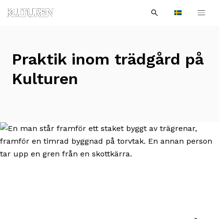
Sök
Till
Till
Sök
efter:
Languages
navigationen
innehållet
Praktik inom trädgård på
Kulturen