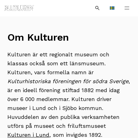
Sök
Till
Till
Sök
efter:
Languages
navigationen
innehållet
Om Kulturen
Kulturen är ett regionalt museum och
klassas också som ett länsmuseum.
Kulturen, vars formella namn är
Kulturhistoriska föreningen för södra Sverige
,
är en ideell förening stiftad 1882 med idag
över 6 000 medlemmar. Kulturen driver
museer i Lund och i Sjöbo kommun.
Huvuddelen av den publika verksamheten
utförs på museet och friluftsmuseet
Kulturen i Lund
, som invigdes 1892.