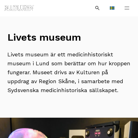
Sök
Till
Till
Sök
efter:
Languages
navigationen
innehållet
Livets museum
Livets museum är ett medicinhistoriskt
museum i Lund som berättar om hur kroppen
fungerar. Museet drivs av Kulturen på
uppdrag av Region Skåne, i samarbete med
Sydsvenska medicinhistoriska sällskapet.