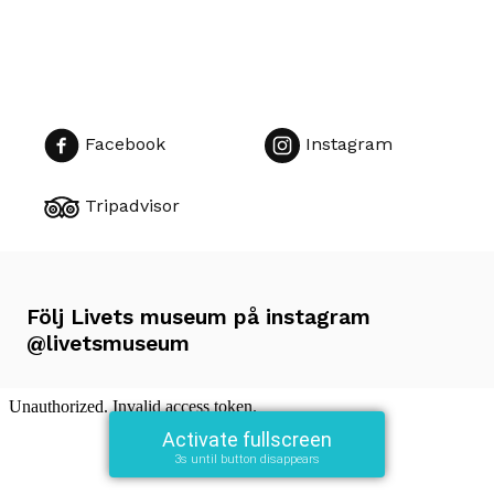
Livets
Facebook
Instagram
museum
på
Tripadvisor
sociala
medier
Följ Livets museum på instagram
@livetsmuseum