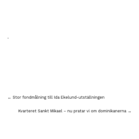
.
Inläggsnavigering
← Stor fondmålning till Ida Ekelund-utställningen
Kvarteret Sankt Mikael – nu pratar vi om dominikanerna →