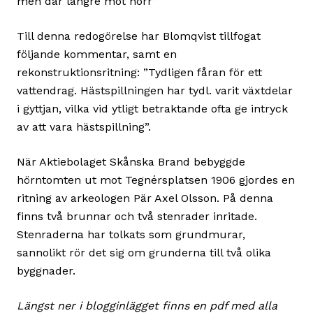
men där längre mot norr”
Till denna redogörelse har Blomqvist tillfogat
följande kommentar, samt en
rekonstruktionsritning: ”Tydligen fåran för ett
vattendrag. Hästspillningen har tydl. varit växtdelar
i gyttjan, vilka vid ytligt betraktande ofta ge intryck
av att vara hästspillning”.
När Aktiebolaget Skånska Brand bebyggde
hörntomten ut mot Tegnérsplatsen 1906 gjordes en
ritning av arkeologen Pär Axel Olsson. På denna
finns två brunnar och två stenrader inritade.
Stenraderna har tolkats som grundmurar,
sannolikt rör det sig om grunderna till två olika
byggnader.
Längst ner i blogginlägget finns en pdf med alla