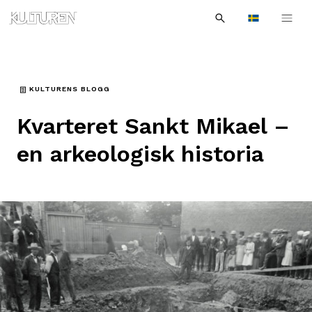
Sök
Till
Till
Sök
efter:
Languages
navigationen
innehållet
KULTURENS BLOGG
Kvarteret Sankt Mikael –
en arkeologisk historia