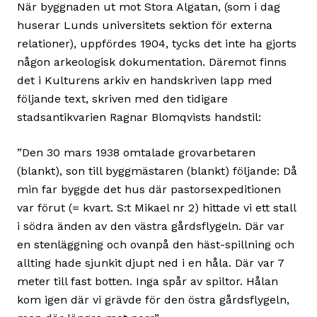
När byggnaden ut mot Stora Algatan, (som i dag
huserar Lunds universitets sektion för externa
relationer), uppfördes 1904, tycks det inte ha gjorts
någon arkeologisk dokumentation. Däremot finns
det i Kulturens arkiv en handskriven lapp med
följande text, skriven med den tidigare
stadsantikvarien Ragnar Blomqvists handstil:
”Den 30 mars 1938 omtalade grovarbetaren
(blankt), son till byggmästaren (blankt) följande: Då
min far byggde det hus där pastorsexpeditionen
var förut (= kvart. S:t Mikael nr 2) hittade vi ett stall
i södra änden av den västra gårdsflygeln. Där var
en stenläggning och ovanpå den häst-spillning och
allting hade sjunkit djupt ned i en håla. Där var 7
meter till fast botten. Inga spår av spiltor. Hålan
kom igen där vi grävde för den östra gårdsflygeln,