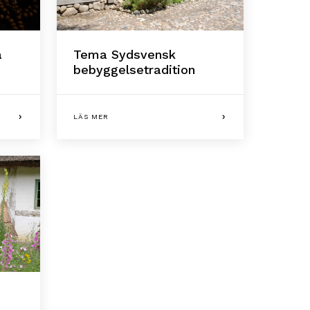
a
Tema Sydsvensk
bebyggelsetradition
LÄS MER