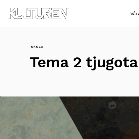
Till
Till
navigationen
innehållet
Sök
Vår
efter:
SKOLA
Tema 2 tjugota