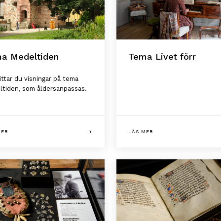
a Medeltiden
Tema Livet förr
ittar du visningar på tema
tiden, som åldersanpassas.
MER
LÄS MER