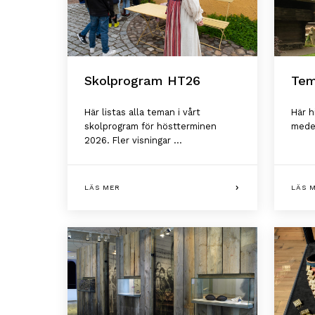
Skolprogram HT26
Tem
Här listas alla teman i vårt
Här h
skolprogram för höstterminen
medel
2026. Fler visningar ...
LÄS MER
LÄS 