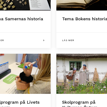
a Samernas historia
Tema Bokens histori
MER
LÄS MER
lprogram på Livets
Skolprogram på