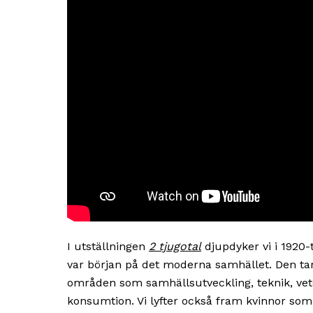
I utställningen
2 tjugotal
djupdyker vi i 1920-
var början på det moderna samhället. Den tar
områden som samhällsutveckling, teknik, vet
konsumtion. Vi lyfter också fram kvinnor som p