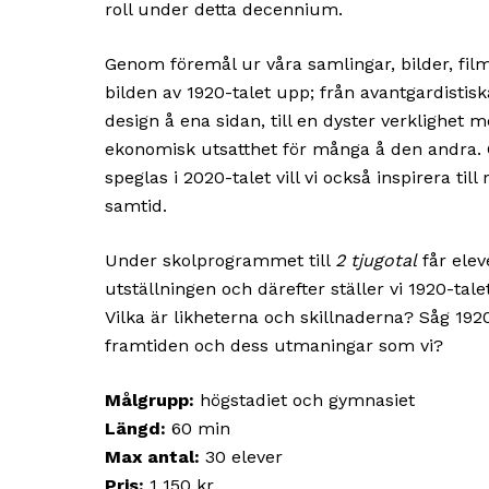
roll under detta decennium.
Genom föremål ur våra samlingar, bilder, fil
bilden av 1920-talet upp; från avantgardisti
design å ena sidan, till en dyster verklighet 
ekonomisk utsatthet för många å den andra. 
speglas i 2020-talet vill vi också inspirera till
samtid.
Under skolprogrammet till
2 tjugotal
får elev
utställningen och därefter ställer vi 1920-talet 
Vilka är likheterna och skillnaderna? Såg 192
framtiden och dess utmaningar som vi?
Målgrupp:
högstadiet och gymnasiet
Längd:
60 min
Max antal:
30 elever
Pris:
1 150 kr