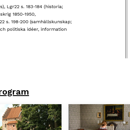
s), Lgr22 s. 183-184 (historia;
skrig 1850-1950,
r22 s. 198-200 (samhällskunskap;
h politiska idéer, information
rogram