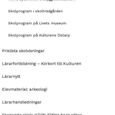
Skolprogram i skolträdgården
Skolprogram på Livets museum
Skolprogram på Kulturens Östarp
Prislista skolvisningar
Lärarfortbildning – Körkort till Kulturen
Lärarnytt
Elevmaterial: arkeologi
Lärarhandledningar
Skapande skola HT26: Flitiga barn sökes