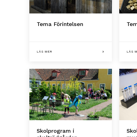
Tema Förintelsen
Tem
LÄS MER
LÄS 
Skolprogram i
Sko