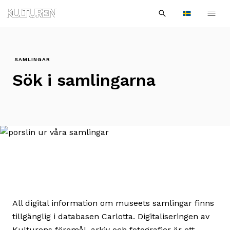
Sök
Till
Till
Sök
efter:
Languages
navigationen
innehållet
SAMLINGAR
Sök i samlingarna
All digital information om museets samlingar finns
tillgänglig i databasen Carlotta. Digitaliseringen av
Kulturens föremål, arkiv och fotografier är ett