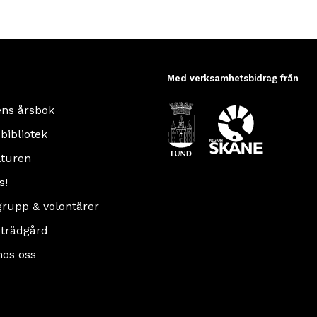
Med verksamhetsbidrag från
ens årsbok
 bibliotek
turen
s!
rupp & volontärer
 trädgård
hos oss