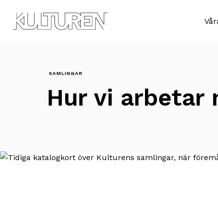
Till
Till
navigationen
innehållet
Sök
Vår
efter:
SAMLINGAR
Hur vi arbetar