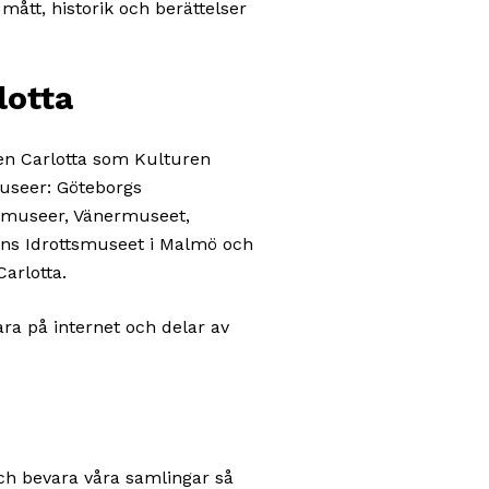
ått, historik och berättelser
lotta
asen Carlotta som Kulturen
useer: Göteborgs
museer, Vänermuseet,
ns Idrottsmuseet i Malmö och
arlotta.
ara på internet och delar av
och bevara våra samlingar så