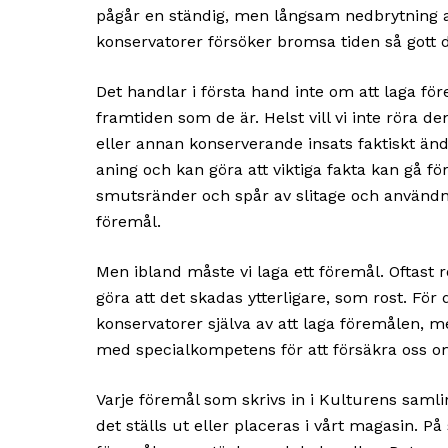
pågår en ständig, men långsam nedbrytning 
konservatorer försöker bromsa tiden så gott d
Det handlar i första hand inte om att laga fö
framtiden som de är. Helst vill vi inte röra d
eller annan konserverande insats faktiskt än
aning och kan göra att viktiga fakta kan gå fö
smutsränder och spår av slitage och användni
föremål.
Men ibland måste vi laga ett föremål. Oftast
göra att det skadas ytterligare, som rost. Fö
konservatorer själva av att laga föremålen, m
med specialkompetens för att försäkra oss om
Varje föremål som skrivs in i Kulturens samli
det ställs ut eller placeras i vårt magasin. På