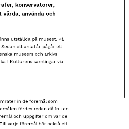
afer, konservatorer,
t vårda, använda och
inns utställda på museet. På
 Sedan ett antal år pågår ett
 svenska museers och arkivs
öka i Kulturens samlingar via
amrater in de föremål som
öremålen fördes redan då in i en
öremål och uppgifter om var de
ll varje föremål hör också ett