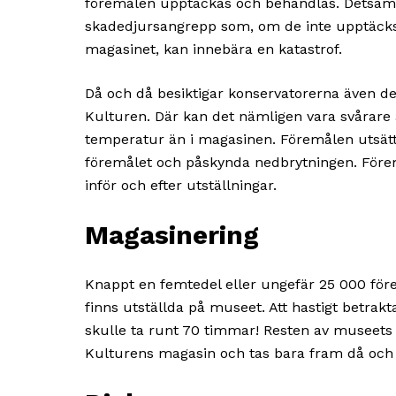
föremålen upptäckas och behandlas. Detsam
skadedjursangrepp som, om de inte upptäck
magasinet, kan innebära en katastrof.
Då och då besiktigar konservatorerna även de
Kulturen. Där kan det nämligen vara svårare a
temperatur än i magasinen. Föremålen utsätt
föremålet och påskynda nedbrytningen. Före
inför och efter utställningar.
Magasinering
Knappt en femtedel eller ungefär 25 000 för
finns utställda på museet. Att hastigt betrakt
skulle ta runt 70 timmar! Resten av museets 
Kulturens magasin och tas bara fram då och då