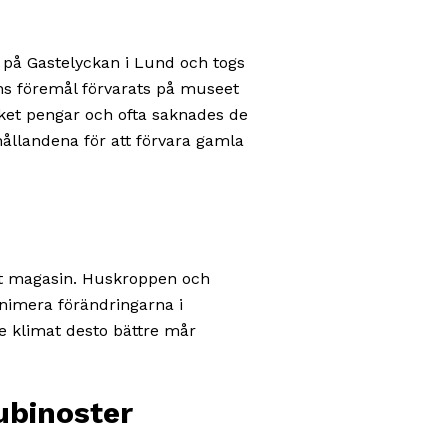
 på Gastelyckan i Lund och togs
ens föremål förvarats på museet
ket pengar och ofta saknades de
hållandena för att förvara gamla
ögt magasin. Huskroppen och
inimera förändringarna i
re klimat desto bättre mår
ubinoster