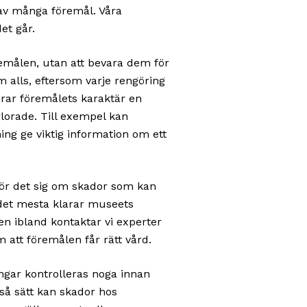
av många föremål. Våra
et går.
remålen, utan att bevara dem för
em alls, eftersom varje rengöring
drar föremålets karaktär en
rlorade. Till exempel kan
ng ge viktig information om ett
 rör det sig om skador som kan
r det mesta klarar museets
en ibland kontaktar vi experter
 att föremålen får rätt vård.
ngar kontrolleras noga innan
 så sätt kan skador hos