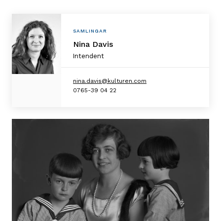
Personlig
SAMLINGAR
information
Nina Davis
Intendent
nina.davis@kulturen.com
0765-39 04 22