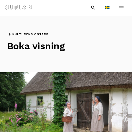
Sök
Till
Till
Sök
efter:
Languages
navigationen
innehållet
KULTURENS ÖSTARP
Boka visning