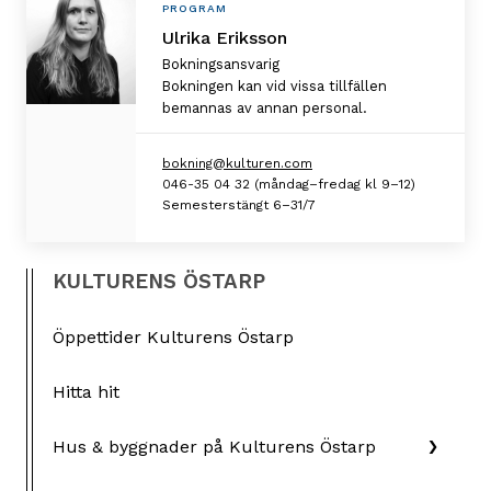
Personlig
PROGRAM
information
Ulrika Eriksson
Bokningsansvarig
Bokningen kan vid vissa tillfällen
bemannas av annan personal.
bokning@kulturen.com
046-35 04 32 (måndag–fredag kl 9–12)
Semesterstängt 6–31/7
KULTURENS ÖSTARP
Öppettider Kulturens Östarp
Hitta hit
Hus & byggnader på Kulturens Östarp