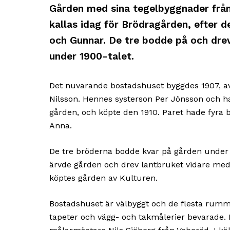
Gården med sina tegelbyggnader från
kallas idag för Brödragården, efter de
och Gunnar. De tre bodde på och dre
under 1900-talet.
Det nuvarande bostadshuset byggdes 1907, a
Nilsson. Hennes systerson Per Jönsson och h
gården, och köpte den 1910. Paret hade fyra b
Anna.
De tre bröderna bodde kvar på gården under he
ärvde gården och drev lantbruket vidare med 
köptes gården av Kulturen.
Bostadshuset är välbyggt och de flesta rumm
tapeter och vägg- och takmålerier bevarade. 