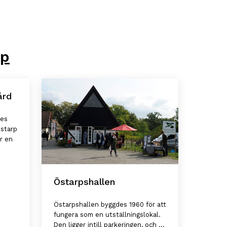
rp
ård
des
Östarp
r en
Östarpshallen
Östarpshallen byggdes 1960 för att
fungera som en utställningslokal.
Den ligger intill parkeringen, och ...