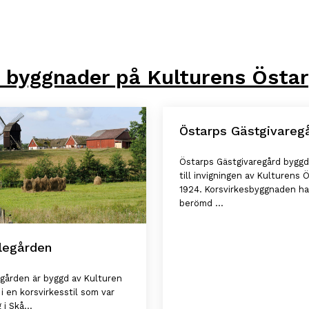
 byggnader på Kulturens Östa
Östarps Gästgivareg
Östarps Gästgivaregård bygg
till invigningen av Kulturens 
1924. Korsvirkesbyggnaden ha
berömd ...
legården
gården är byggd av Kulturen
 i en korsvirkesstil som var
 i Skå...