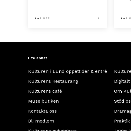
LÄS MER
LÄS 
Lite annat
Kulturen i Lund öppettider & entré
Kultur
Kulturens Restaurang
Digitalt
Kulturens café
Om Kul
Museibutiken
Stöd os
Kontakta oss
Dramag
Bli medlem
Praktik
Kulturens nyhetsbrev
Jobba 