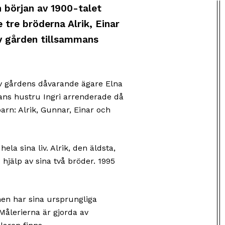
 början av 1900-talet
 tre bröderna Alrik, Einar
v gården tillsammans
v gårdens dåvarande ägare Elna
ans hustru Ingri arrenderade då
arn: Alrik, Gunnar, Einar och
la sina liv. Alrik, den äldsta,
hjälp av sina två bröder. 1995
en har sina ursprungliga
Målerierna är gjorda av