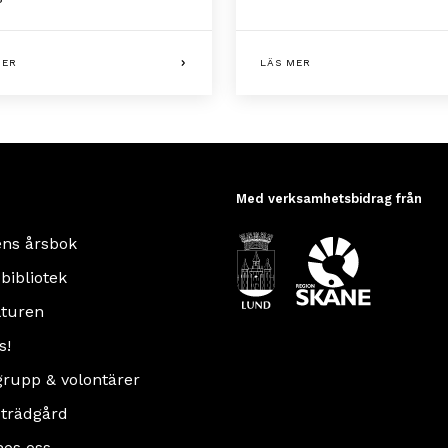
MER
LÄS MER
Med verksamhetsbidrag från
ens årsbok
 bibliotek
turen
s!
rupp & volontärer
 trädgård
hos oss