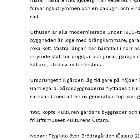
målarmästare Nils Sjöberg från Veberöd. I käl
förvaringsutrymmen och en bakugn, och vind
säd.
Uthusen är alla moderniserade under 1900-tal
byggnaden är loge med drängkammare, garage
röka kött. Västra längan har häststall i norr o
inrymde stall för ungdjur och grisar, garag
källare, utedass och hönshus.
Ursprunget till gården låg tidigare på höjden i 
Gamlegård. Gårdsbyggnaderna flyttades till si
samband med att en ny generation tog över g
1995 köpte Kulturen gårdens byggnader och 
friluftsmuseet Kulturens Östarp.
Nedan: Flygfoto över Brödragården (Östarp 2) 