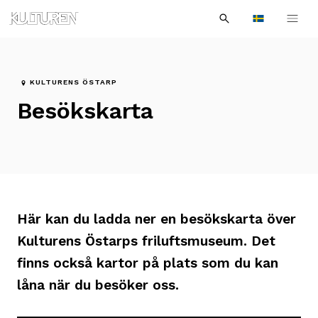
Sök
Till
Till
Sök
efter:
Languages
navigationen
innehållet
KULTURENS ÖSTARP
Besökskarta
Här kan du ladda ner en besökskarta över
Kulturens Östarps friluftsmuseum. Det
finns också kartor på plats som du kan
låna när du besöker oss.