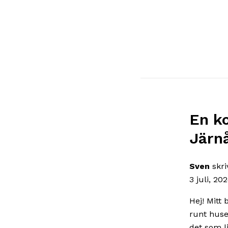
En k
Järnå
Sven
skri
3 juli, 20
Hej! Mitt
runt huse
det som li