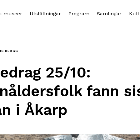
a museer
Utställningar
Program
Samlingar
Kult
NS BLOGG
edrag 25/10:
nåldersfolk fann si
an i Åkarp