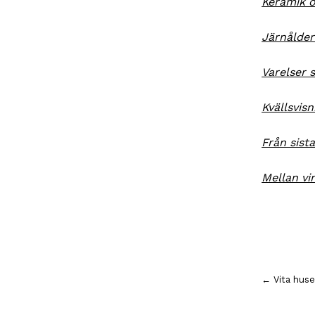
Keramik o
Järnålder
Varelser 
Kvällsvis
Från sista
Mellan vi
Inläggsnavigering
← Vita huse