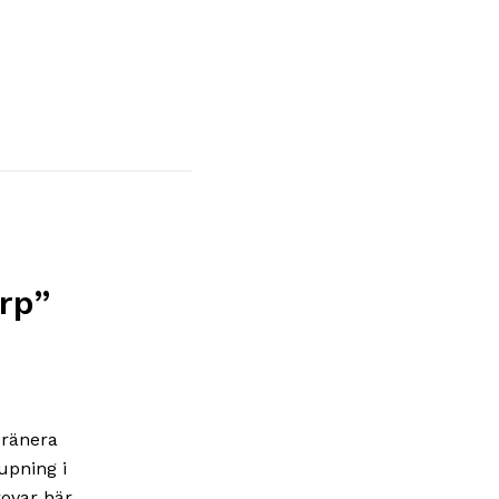
arp
”
dränera
upning i
rovar här.