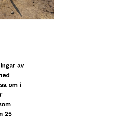
ingar av
 med
äsa om i
r
 som
n 25