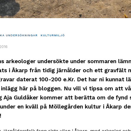
KA UNDERSÖKNINGAR
KULTURMILJÖ
 2016
ns arkeologer undersökte under sommaren lämn
ts i Åkarp från tidig järnålder och ett gravfält
ravar daterat 100-200 e.Kr. Det har ni kunnat l
 inlägg här på bloggen. Nu vill vi tipsa om att vå
g Aja Guldåker kommer att berätta om de fynd
 under en kväll på Möllegården kultur i Åkarp de
!
:
Järnåldersfolk fann sista vilan i Åkarp, med arkeolog och