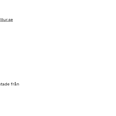
tur.se
stade från