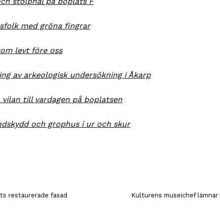
ch stolphål på boplats F
sfolk med gröna fingrar
som levt före oss
ning av arkeologisk undersökning i Åkarp
 vilan till vardagen på boplatsen
ndskydd och grophus i ur och skur
ts restaurerade fasad
Kulturens museichef lämnar 