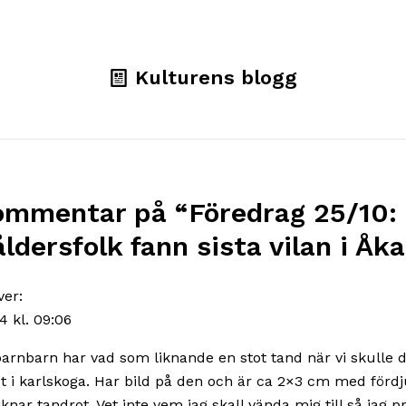
Kulturens blogg
ommentar på “
Föredrag 25/10:
ldersfolk fann sista vilan i Åk
ver:
24 kl. 09:06
 barnbarn har vad som liknande en stot tand när vi skulle 
t i karlskoga. Har bild på den och är ca 2×3 cm med fördj
knar tandrot. Vet inte vem jag skall vända mig till så jag p