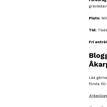
grävledar
Plats:
Möl
Tid:
Tisda
Fri entré!
Blog
Åkar
Läs gärna
första till
Arkeologe