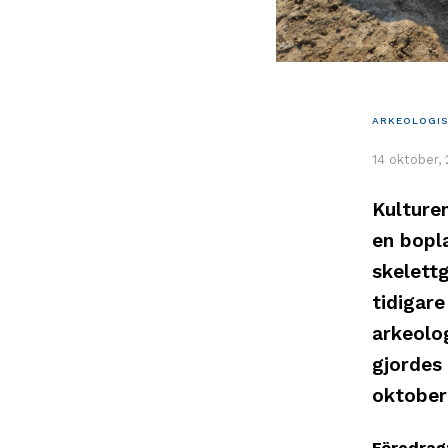
ARKEOLOGIS
14 oktober,
Kulture
en bopla
skelettg
tidigare
arkeolo
gjordes
oktober
Föredrag