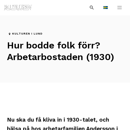
Sök
Till
Till
Sök
efter:
Languages
navigationen
innehållet
KULTUREN I LUND
Hur bodde folk förr?
Arbetarbostaden (1930)
Nu ska du få kliva in i 1930-talet, och
hälsa på hos arbetarfamiljen Andersson i