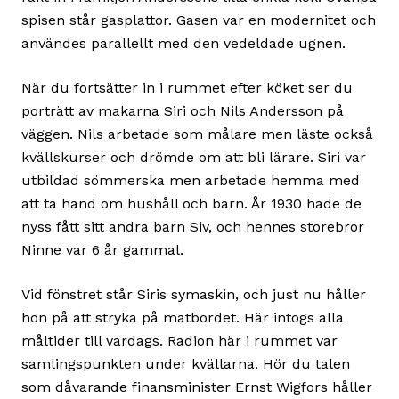
spisen står gasplattor. Gasen var en modernitet och
användes parallellt med den vedeldade ugnen.
När du fortsätter in i rummet efter köket ser du
porträtt av makarna Siri och Nils Andersson på
väggen. Nils arbetade som målare men läste också
kvällskurser och drömde om att bli lärare. Siri var
utbildad sömmerska men arbetade hemma med
att ta hand om hushåll och barn. År 1930 hade de
nyss fått sitt andra barn Siv, och hennes storebror
Ninne var 6 år gammal.
Vid fönstret står Siris symaskin, och just nu håller
hon på att stryka på matbordet. Här intogs alla
måltider till vardags. Radion här i rummet var
samlingspunkten under kvällarna. Hör du talen
som dåvarande finansminister Ernst Wigfors håller