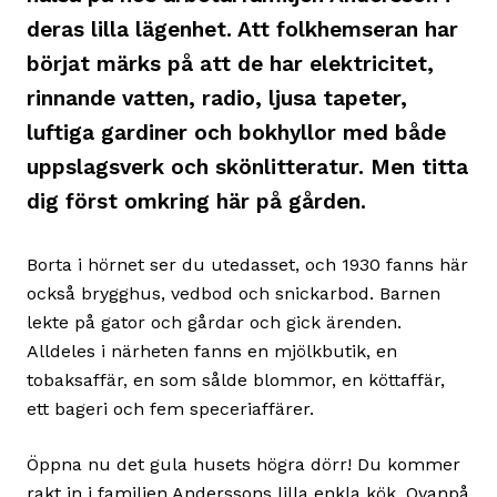
deras lilla lägenhet. Att folkhemseran har
börjat märks på att de har elektricitet,
rinnande vatten, radio, ljusa tapeter,
luftiga gardiner och bokhyllor med både
uppslagsverk och skönlitteratur. Men titta
dig först omkring här på gården.
Borta i hörnet ser du utedasset, och 1930 fanns här
också brygghus, vedbod och snickarbod. Barnen
lekte på gator och gårdar och gick ärenden.
Alldeles i närheten fanns en mjölkbutik, en
tobaksaffär, en som sålde blommor, en köttaffär,
ett bageri och fem speceriaffärer.
Öppna nu det gula husets högra dörr! Du kommer
rakt in i familjen Anderssons lilla enkla kök. Ovanpå