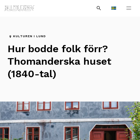
Sök
Till
Till
Sök
efter:
Languages
navigationen
innehållet
KULTUREN I LUND
Hur bodde folk förr?
Thomanderska huset
(1840-tal)