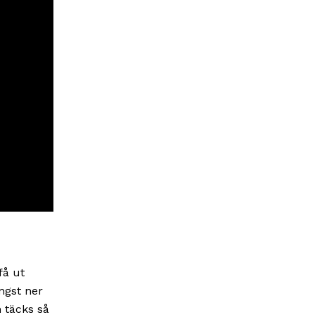
få ut
ngst ner
n täcks så