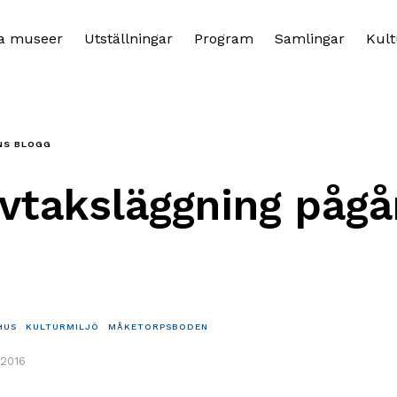
a museer
Utställningar
Program
Samlingar
Kult
NS BLOGG
vtaksläggning pågå
HUS
KULTURMILJÖ
MÅKETORPSBODEN
 2016