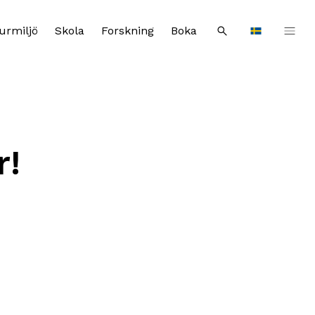
urmiljö
Skola
Forskning
Boka
Sök
Languages
r!