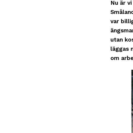
Nu är v
Småland
var bill
ängsmar
utan ko
läggas 
om arbe