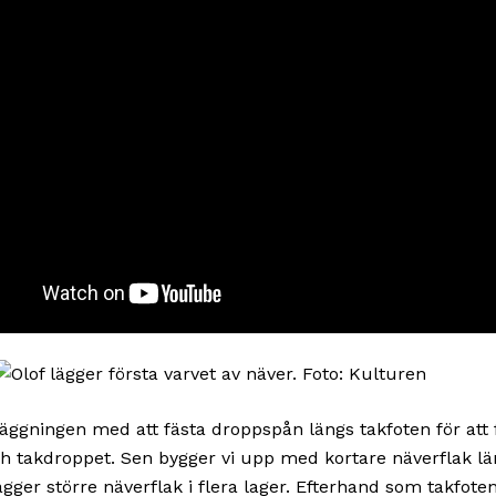
 läggningen med att fästa droppspån längs takfoten för att 
h takdroppet. Sen bygger vi upp med kortare näverflak lä
ägger större näverflak i flera lager. Efterhand som takfote