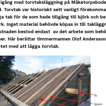
i igång med torvtaksläggning på Måketorpsbode
. Torvtak var historiskt sett vanligt förekomm
iga tak för de som hade tillgång till björk och b
k. Inget material behövde köpas in till taklägg
stnaden bestod endast av det arbete som beh
ner. Här berättar timmermannen Olof Andersso
tet med att lägga torvtak.