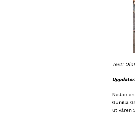
Text: Olo
Uppdater
Nedan en 
Gunilla G
ut våren 