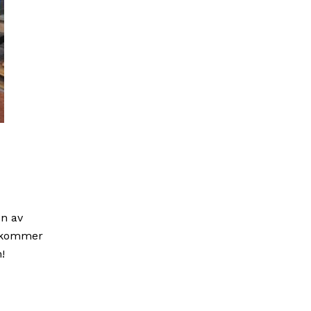
n av
n kommer
!