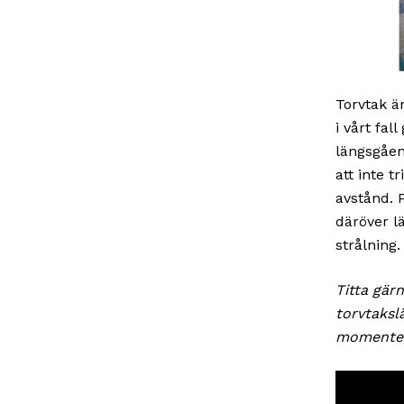
Torvtak ä
i vårt fal
längsgåen
att inte 
avstånd. 
däröver l
strålning.
Titta gär
torvtaksl
momente