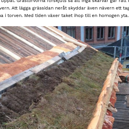
 uppåt. Grästorvorna förskjuts så att inga skarvar går rätt
nävern. Att lägga grässidan neråt skyddar även nävern ett t
a i torven. Med tiden växer taket ihop till en homogen yta.