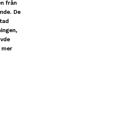
n från
ande. De
etad
ningen,
övde
n mer