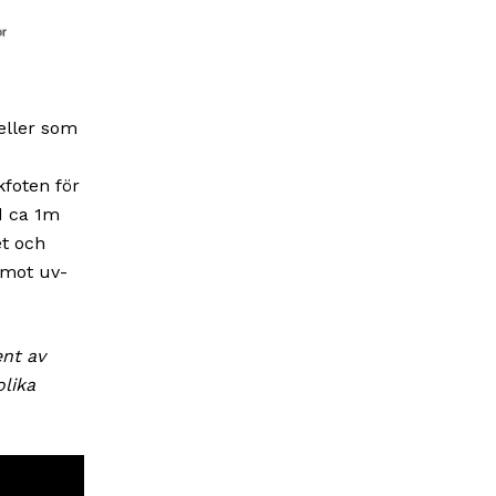
eller som
foten för
ed ca 1m
et och
 mot uv-
ent av
olika