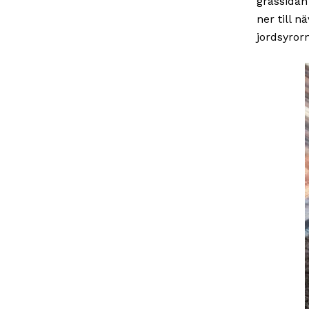
grässidan
ner till 
jordsyrorn