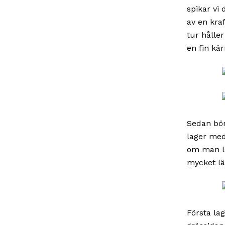
spikar vi
av en kraf
tur hålle
en fin kär
Sedan bör
lager med 
om man lä
mycket lä
Första la