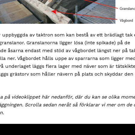
r uppbyggda av taktron som kan bestå av ett brädlagt tak 
l granslanor. Granslanorna ligger lösa (inte spikade) på de
de åsarna endast med stöd av vågbordet längst ner på tak
trilla ner. Vågbordet hålls uppe av sparrarna som ligger m
På underlaget läggs flera lager med näver som är tätskikt
äggs grästorv som håller nävern på plats och skyddar den
na på videoklippet här nedanför, där du kan se olika mom
äggningen. Scrolla sedan neråt så förklarar vi mer om de 
n.