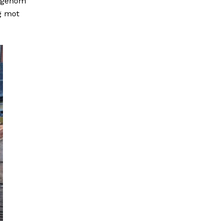
 igenom
ag mot