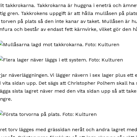
 dit takkrokarna. Takkrokarna är huggna i eneträ och ämnet
tig gren. Takkrokens uppgift är att hålla mullåsen på plat
r torven på plats så den inte kanar av taket. Mullåsen är h
nfura och består av endast fett kärnvirke, vilket gör den hå
jar näverläggningen. Vi lägger nävern i sex lager plus ett 
vita sidan upp. Det sägs att Christopher Polhem skall ha sk
gga sista lagret näver med den vita sidan upp så att take
ngre.
gret torv lägges med grässidan neråt och andra lagret me