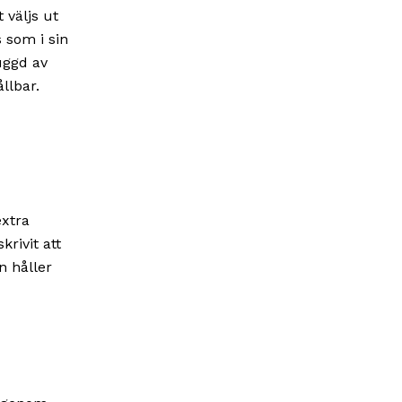
 väljs ut
s som i sin
uggd av
llbar.
extra
rivit att
n håller
d