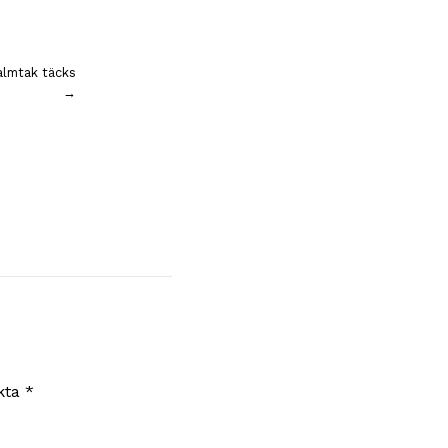
almtak täcks
→
rkta
*