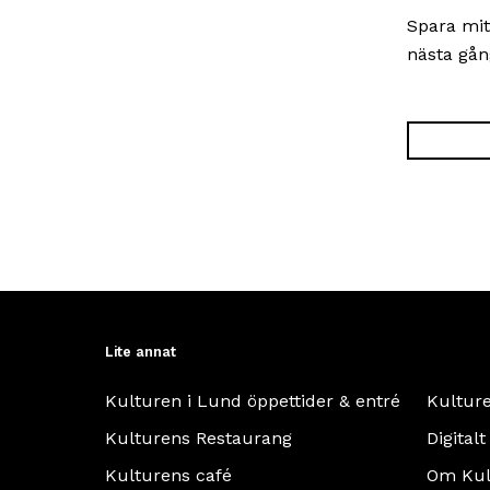
Spara mit
nästa gån
Lite annat
Kulturen i Lund öppettider & entré
Kultur
Kulturens Restaurang
Digitalt
Kulturens café
Om Kul