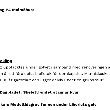
lag P4 Malmöhus:
oklipp
ett upptäcktes under golvet i samband med renoveringen a
m är ett före detta bibliotek för domkapitlet. Människoskel
 800 år gammalt och ligger delvis under en grundmur.”
Dagbladet: Skelettfyndet stannar kvar
kan: Medeltidsgrav funnen under Liberiets golv