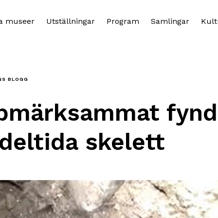
a museer
Utställningar
Program
Samlingar
Kult
NS BLOGG
pmärksammat fynd
eltida skelett