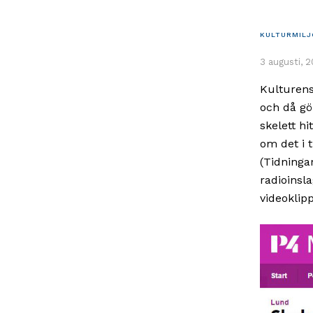
KULTURMILJ
3 augusti, 2
Kulturens
och då gö
skelett hi
om det i t
(Tidninga
radioinsla
videoklipp