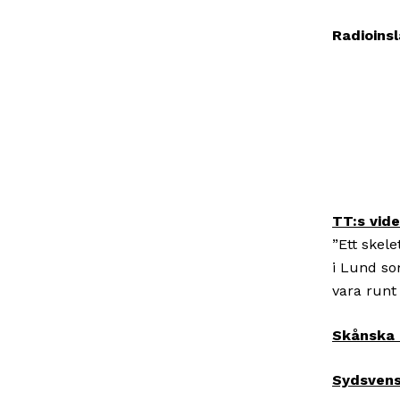
Radioins
TT:s vide
”Ett skel
i Lund so
vara runt
Skånska 
Sydsvens