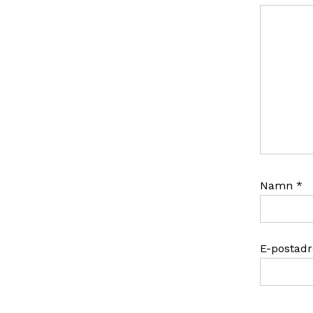
Namn
*
E-postad