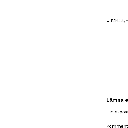
Inläggsnavigering
← Påklätt, m
Lämna e
Din e-pos
Komment