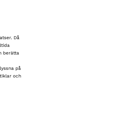
atser. Då
ltida
n berätta
lyssna på
tiklar och