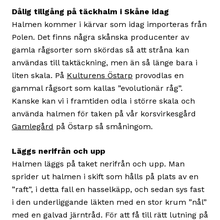
Dålig tillgång på täckhalm i Skåne idag
Halmen kommer i kärvar som idag importeras från
Polen. Det finns några skånska producenter av
gamla rågsorter som skördas så att stråna kan
användas till taktäckning, men än så länge bara i
liten skala. På
Kulturens Östarp
provodlas en
gammal rågsort som kallas ”evolutionär råg”.
Kanske kan vi i framtiden odla i större skala och
använda halmen för taken på vår korsvirkesgård
Gamlegård
på Östarp så småningom.
Läggs nerifrån och upp
Halmen läggs på taket nerifrån och upp. Man
sprider ut halmen i skift som hålls på plats av en
”raft”, i detta fall en hasselkäpp, och sedan sys fast
i den underliggande läkten med en stor krum ”nål”
med en galvad järntråd. För att få till rätt lutning på