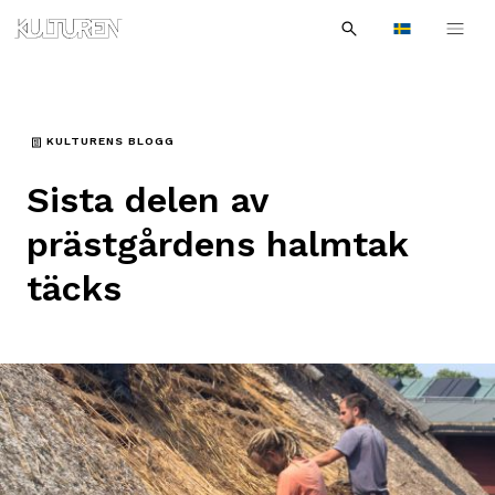
Sök
Till
Till
Sök
efter:
Languages
navigationen
innehållet
KULTURENS BLOGG
Sista delen av
prästgårdens halmtak
täcks