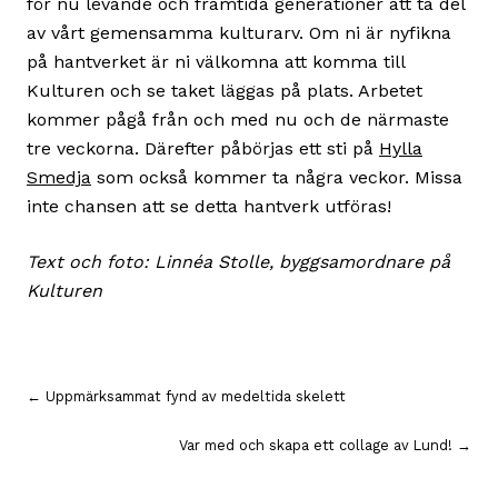
för nu levande och framtida generationer att ta del
av vårt gemensamma kulturarv. Om ni är nyfikna
på hantverket är ni välkomna att komma till
Kulturen och se taket läggas på plats. Arbetet
kommer pågå från och med nu och de närmaste
tre veckorna. Därefter påbörjas ett sti på
Hylla
Smedja
som också kommer ta några veckor. Missa
inte chansen att se detta hantverk utföras!
Text och foto: Linnéa Stolle, byggsamordnare på
Kulturen
Inläggsnavigering
← Uppmärksammat fynd av medeltida skelett
Var med och skapa ett collage av Lund! →