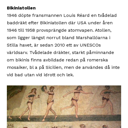
Bikiniatollen
1946 döpte fransmannen Louis Réard en tvådelad
baddräkt efter Bikiniatollen där USA under åren
1946 till 1958 provsprängde atomvapen. Atollen,
som ligger längst norrut bland Marshallöarna i
Stilla havet, är sedan 2010 ett av UNESCOs
världsarv. Tvådelade dräkter, starkt påminnande
om bikinis finns avbildade redan på romerska
mosaiker, bl a på Sicilien, men de användes då inte
vid bad utan vid idrott och lek.