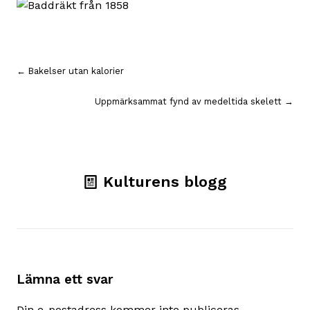
Inläggsnavigering
← Bakelser utan kalorier
Uppmärksammat fynd av medeltida skelett →
Kulturens blogg
Lämna ett svar
Din e-postadress kommer inte publiceras.