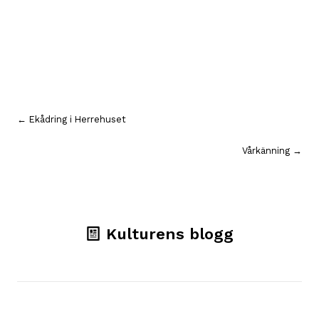
Inläggsnavigering
← Ekådring i Herrehuset
Vårkänning →
Kulturens blogg