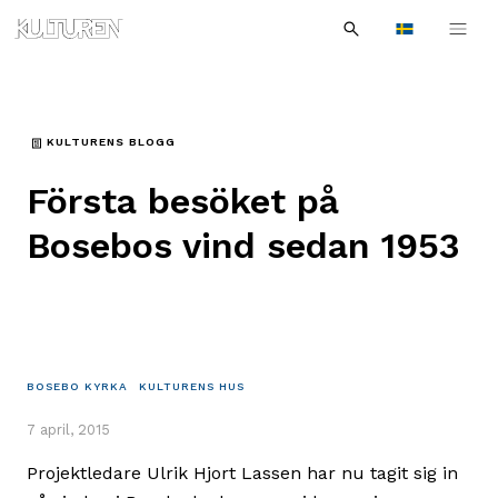
Sök
Till
Till
Sök
efter:
Languages
navigationen
innehållet
KULTURENS BLOGG
Första besöket på
Bosebos vind sedan 1953
BOSEBO KYRKA
KULTURENS HUS
7 april, 2015
Projektledare Ulrik Hjort Lassen har nu tagit sig in