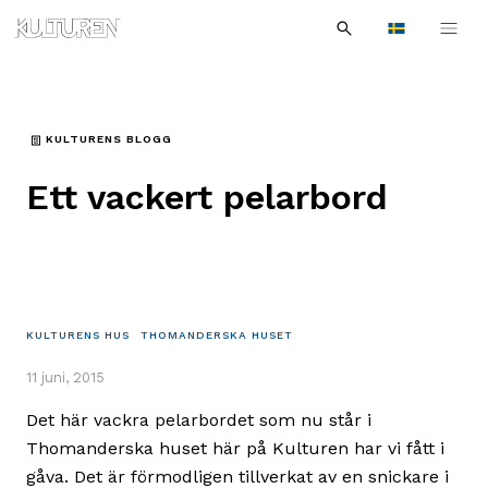
Sök
Till
Till
Sök
efter:
Languages
navigationen
innehållet
KULTURENS BLOGG
Ett vackert pelarbord
KULTURENS HUS
THOMANDERSKA HUSET
11 juni, 2015
Det här vackra pelarbordet som nu står i
Thomanderska huset här på Kulturen har vi fått i
gåva. Det är förmodligen tillverkat av en snickare i