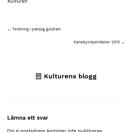
Kulturen
Inläggsnavigering
← Teckning i pampig guldram
Karlebystipendiater 2015 →
Kulturens blogg
Lämna ett svar
Din e-postadress kommer inte publiceras.