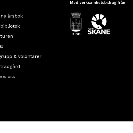
Med verksamhetsbidrag från
ens årsbok
 bibliotek
turen
s!
rupp & volontärer
 trädgård
hos oss