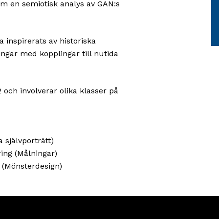
om en semiotisk analys av GAN:s
fö
tv
fa
 inspirerats av historiska
m
ngar med kopplingar till nutida
va
si
in
och involverar olika klasser på
p
si
o
mi
a självporträtt)
L
ring (Målningar)
m
g (Mönsterdesign)
o
Vi
h