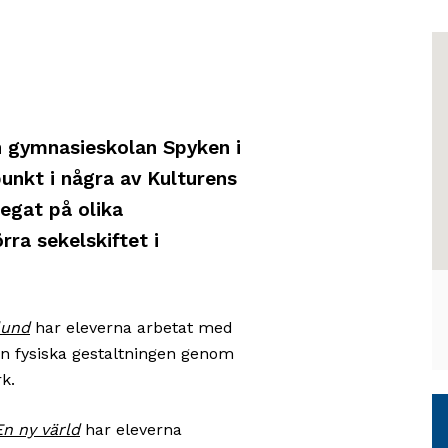
K
H
öv
ka
v
o
ån gymnasieskolan Spyken i
g
til
nkt i några av Kulturens
p
be
egat på olika
o
d
rra sekelskiftet i
b
u
Vi
h
ä
lund
har eleverna arbetat med
H
den fysiska gestaltningen genom
b
rk.
1
s
n ny värld
har eleverna
b