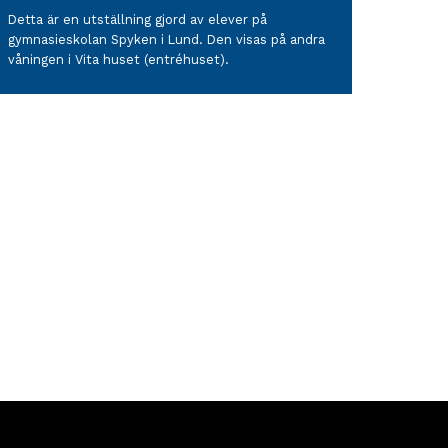
Detta är en utställning gjord av elever på
r
gymnasieskolan Spyken i Lund. Den visas på andra
å
våningen i Vita huset (entréhuset).
miljer,
ed
r
n
gång
å
dorna
m
ttpartiet.
äs
er
m
ta
uset