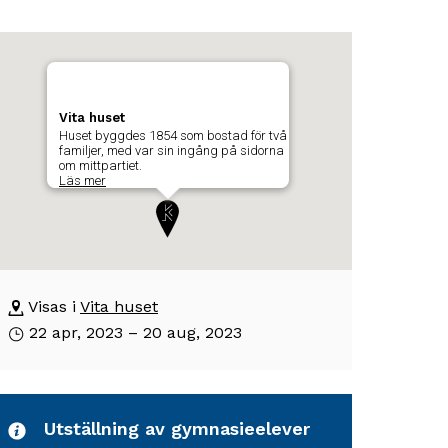
arta
oppa
er
som
rta
isar
Vita huset
ch
Huset byggdes 1854 som bostad för två
å
byggnadens
familjer, med var sin ingång på sidorna
om mittpartiet.
l
Läs mer
osition
skrivning
m
är
yggnaden
tställningen
ta
uset
ger
Visas i
Vita huset
22 apr, 2023 – 20 aug, 2023
rum
uset
yggdes
854
om
Utställning av gymnasieelever
ostad