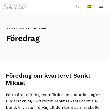
Sök
Till
Till
Sök
efter:
Languages
navigationen
innehållet
PRIVAT: DIGITALT MUSEUM
Föredrag
Föredrag om kvarteret Sankt
Mikael
Förra året (2019) genomfördes en stor arkeologisk
undersökning i kvarteret Sankt Mikael i centrala
Lund. Vi visste i förväg att den tomt som vi skulle