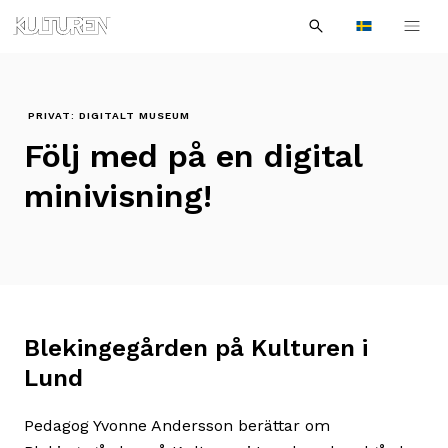
Sök
Till
Till
Sök
efter:
Languages
navigationen
innehållet
PRIVAT: DIGITALT MUSEUM
Följ med på en digital
minivisning!
Blekingegården på Kulturen i
Lund
Pedagog Yvonne Andersson berättar om