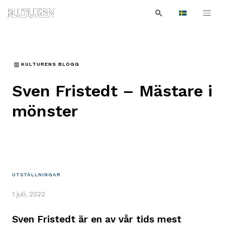
Sök
Till
Till
Sök
efter:
Languages
navigationen
innehållet
KULTURENS BLOGG
Sven Fristedt – Mästare i
mönster
UTSTÄLLNINGAR
1 juli, 2022
Sven Fristedt är en av vår tids mest