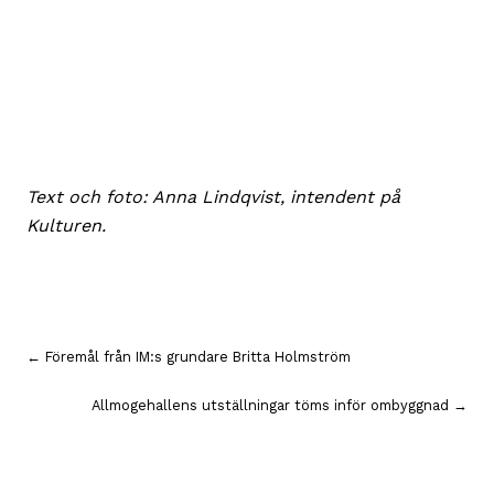
Text och foto: Anna Lindqvist, intendent på
Kulturen.
Inläggsnavigering
← Föremål från IM:s grundare Britta Holmström
Allmogehallens utställningar töms inför ombyggnad →