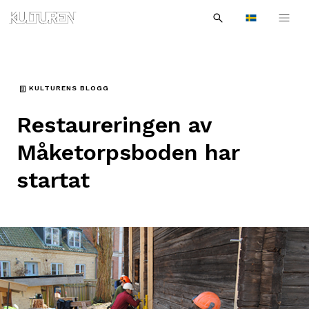
Sök
Till
Till
Sök
efter:
Languages
navigationen
innehållet
KULTURENS BLOGG
Restaureringen av
Måketorpsboden har
startat