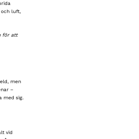
prida
och luft,
 för att
a eld, men
enar –
a med sig.
lt vid