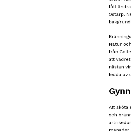
fått ändr
Östarp. N
bakgrund, 
Brännings
Natur och
från Coll
att vädret
nästan vi
ledda av 
Gynn
Att sköta
och bränn
artrikedo
mängder p