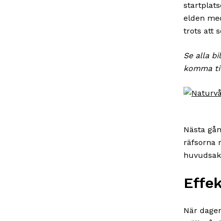
startplats
elden med
trots att 
Se alla bi
komma til
Nästa gång
räfsorna r
huvudsake
Effek
När dagen