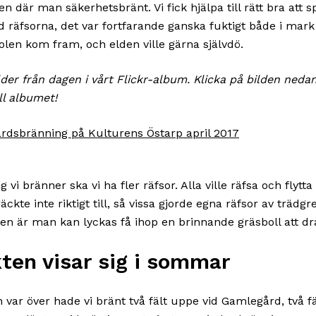
en där man säkerhetsbränt. Vi fick hjälpa till rätt bra att s
 räfsorna, det var fortfarande ganska fuktigt både i mark 
solen kom fram, och elden ville gärna självdö.
lder från dagen i vårt Flickr-album. Klicka på bilden nedan
l albumet!
 vi bränner ska vi ha fler räfsor. Alla ville räfsa och flytt
äckte inte riktigt till, så vissa gjorde egna räfsor av trädgr
n är man kan lyckas få ihop en brinnande gräsboll att dr
ten visar sig i sommar
 var över hade vi bränt två fält uppe vid Gamlegård, två fä