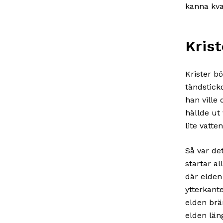
kanna kva
Kris
Krister b
tändstick
han ville 
hällde ut 
lite vatt
Så var de
startar a
där elden
ytterkant
elden brä
elden läng