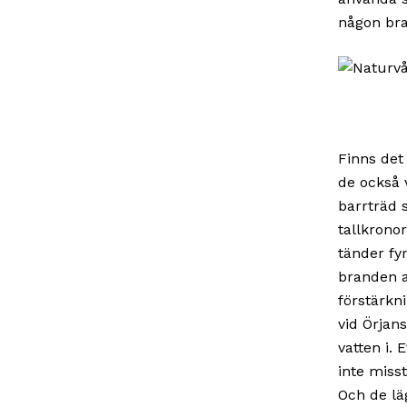
någon bra
Finns det
de också 
barrträd 
tallkronor
tänder fy
branden a
förstärkn
vid Örjan
vatten i. 
inte misst
Och de lä