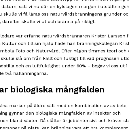
a datum, satt vi nu där en kylslagen morgon i utställnings
u skulle vi få läras oss naturvårdsbränningens grunder o
därefter skulle vi ut och bränna på riktigt.
ledare var erfarne naturvårdsbrännaren Krister Larsson 
 Kultur och till sin hjälp hade han bränningskollegan Krist
embola Foto och Naturvård. Efter någon timmes teori och 
 skulle slå om från kallt och fuktigt till vad prognosen utlo
ndstilla och en luftfuktighet under 60% – begav vi oss ut 
de två hallänningarna.
ar biologiska mångfalden
 sina marker på äldre sätt med en kombination av av bete, 
ing gynnar den biologiska mångfalden av insekter och
men bland växter. Då slåtter är jobbintensivt och kräver st
ersoner på plats, kan bränning vara ett bra komplement.