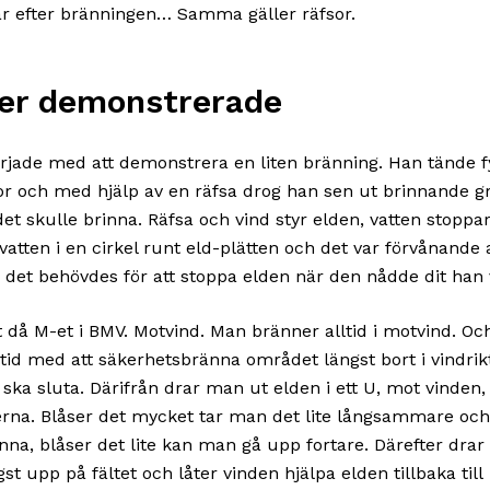
r efter bränningen… Samma gäller räfsor.
ter demonstrerade
örjade med att demonstrera en liten bränning. Han tände 
or och med hjälp av en räfsa drog han sen ut brinnande gr
det skulle brinna. Räfsa och vind styr elden, vatten stoppar
vatten i en cirkel runt eld-plätten och det var förvånande 
en det behövdes för att stoppa elden när den nådde dit han 
t då M-et i BMV. Motvind. Man bränner alltid i motvind. O
lltid med att säkerhetsbränna området längst bort i vindrik
 ska sluta. Därifrån drar man ut elden i ett U, mot vinden,
erna. Blåser det mycket tar man det lite långsammare och
nna, blåser det lite kan man gå upp fortare. Därefter dra
st upp på fältet och låter vinden hjälpa elden tillbaka till