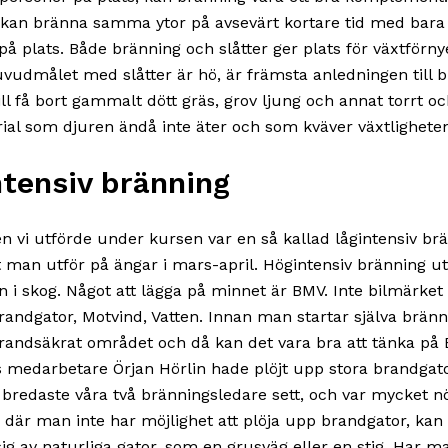
kan bränna samma ytor på avsevärt kortare tid med bara 
på plats. Både bränning och slåtter ger plats för växtförn
udmålet med slåtter är hö, är främsta anledningen till 
ll få bort gammalt dött gräs, grov ljung och annat torrt oc
ial som djuren ändå inte äter och som kväver växtlighete
ntensiv bränning
n vi utförde under kursen var en så kallad lågintensiv br
t man utför på ängar i mars-april. Högintensiv bränning ut
i skog. Något att lägga på minnet är BMV. Inte bilmärket
randgator, Motvind, Vatten. Innan man startar själva brän
andsäkrat området och då kan det vara bra att tänka på 
 medarbetare Örjan Hörlin hade plöjt upp stora brandgat
e bredaste våra två bränningsledare sett, och var mycket 
n där man inte har möjlighet att plöja upp brandgator, ka
ig av naturliga gator, som en grusväg eller en stig. Har m