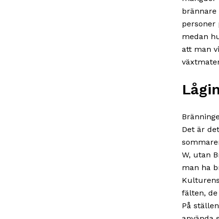
brännare 
personer 
medan huv
att man vi
växtmater
Lågi
Bränninge
Det är de
sommaren 
W, utan B
man ha br
Kulturens
fälten, d
På ställe
använda s