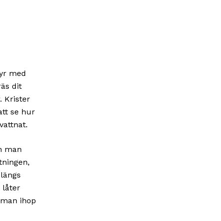
fyr med
äs dit
. Krister
att se hur
vattnat.
ch man
tningen,
 längs
 låter
r man ihop