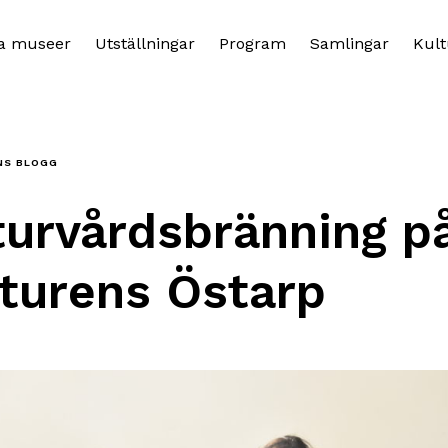
a museer
Utställningar
Program
Samlingar
Kult
NS BLOGG
turvårdsbränning p
turens Östarp