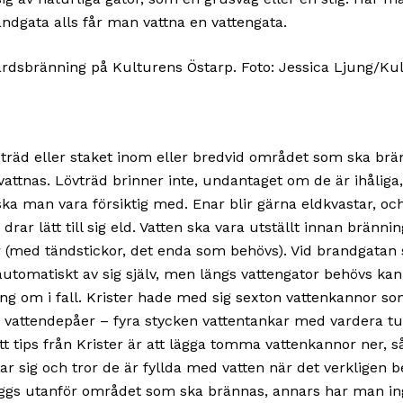
ndgata alls får man vattna en vattengata.
 träd eller staket inom eller bredvid området som ska brä
vattnas. Lövträd brinner inte, undantaget om de är ihålig
ska man vara försiktig med. Enar blir gärna eldkvastar, oc
 drar lätt till sig eld. Vatten ska vara utställt innan bränn
r (med tändstickor, det enda som behövs). Vid brandgatan 
utomatiskt av sig själv, men längs vattengator behövs ka
ing om i fall. Krister hade med sig sexton vattenkannor som
s vattendepåer – fyra stycken vattentankar med vardera tu
Ett tips från Krister är att lägga tomma vattenkannor ner, 
ar sig och tror de är fyllda med vatten när det verkligen b
ggs utanför området som ska brännas, annars har man i