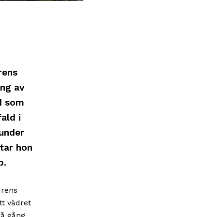
rens
ing av
od som
ald i
 under
tar hon
p.
urens
tt vädret
på gång