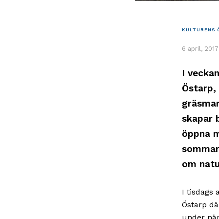
KULTURENS 
6 april, 2017
I vecka
Östarp,
gräsmar
skapar b
öppna m
sommars
om natu
I tisdags
Östarp dä
under när