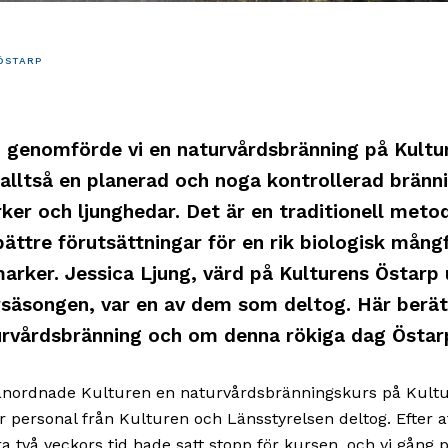
ÖSTARP
n genomförde vi en naturvårdsbränning på Kultu
 alltså en planerad och noga kontrollerad bränn
ker och ljunghedar. Det är en traditionell met
ättre förutsättningar för en rik biologisk mångf
arker. Jessica Ljung, värd på Kulturens Östarp
äsongen, var en av dem som deltog. Här berät
rvårdsbränning och om denna rökiga dag Östar
 anordnade Kulturen en naturvårdsbränningskurs på Kult
r personal från Kulturen och Länsstyrelsen deltog. Efter a
a två veckors tid hade satt stopp för kursen, och vi gång 