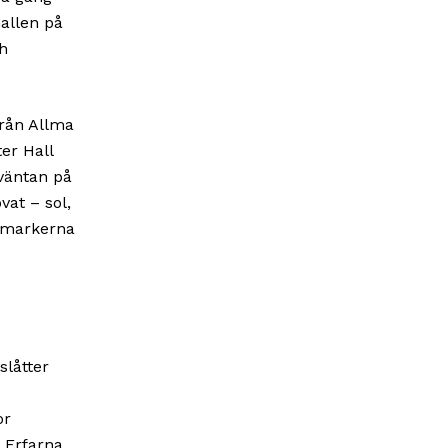
hallen på
ch
från Allma
er Hall
väntan på
vat – sol,
i markerna
slåtter
or
 Erfarna