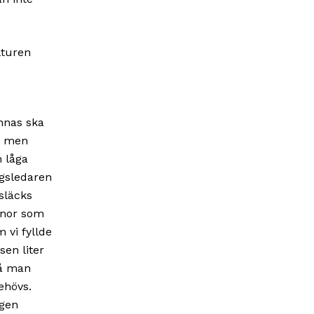
nnas ska
a, men
h låga
ingsledaren
släcks
nnor som
 vi fyllde
sen liter
så man
ehövs.
ngen