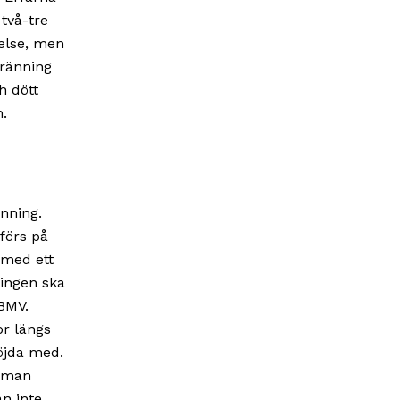
två-tre
yelse, men
bränning
h dött
n.
änning.
förs på
 med ett
ningen ska
BMV.
or längs
nöjda med.
n man
an inte