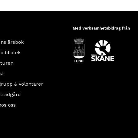
Med verksamhetsbidrag från
ens årsbok
 bibliotek
turen
s!
rupp & volontärer
 trädgård
hos oss