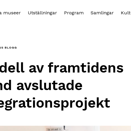
a museer
Utställningar
Program
Samlingar
Kult
NS BLOGG
ell av framtidens
nd avslutade
egrationsprojekt