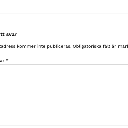
tt svar
tadress kommer inte publiceras.
Obligatoriska fält är mä
ar
*