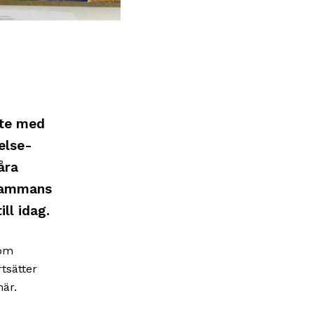
ete med
else-
åra
lsammans
ll idag.
 om
tsätter
är.