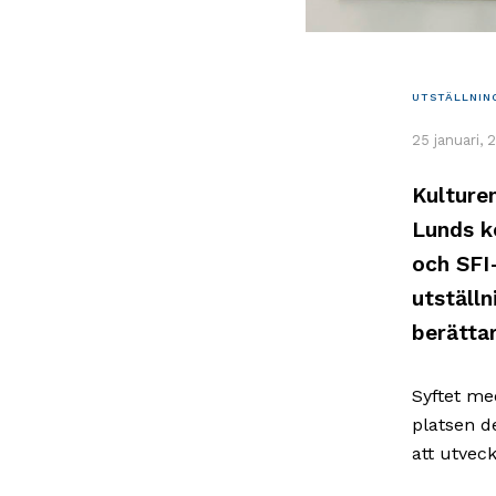
UTSTÄLLNIN
25 januari, 
Kulture
Lunds k
och SFI-
utställn
berättar
Syftet me
platsen d
att utvec