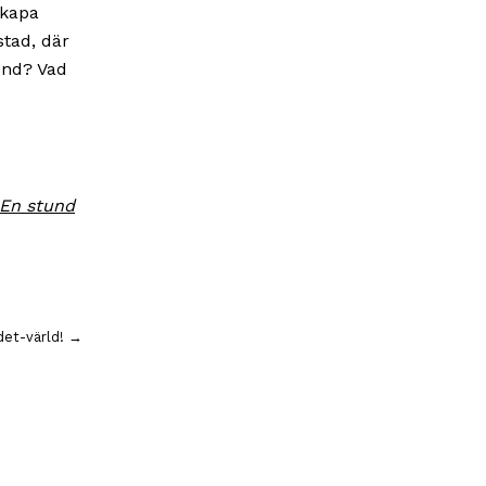
skapa
stad, där
Lund? Vad
En stund
ndet-värld! →