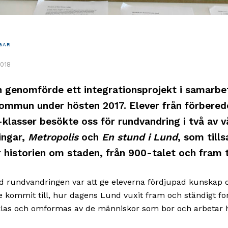
GAR
2018
n genomförde ett integrationsprojekt i samarb
ommun under hösten 2017. Elever från förbered
klasser besökte oss för rundvandring i två av v
ingar,
Metropolis
och
En stund i Lund
, som til
 historien om staden, från 900-talet och fram ti
d rundvandringen var att ge eleverna fördjupad kunskap
e kommit till, hur dagens Lund vuxit fram och ständigt for
klas och omformas av de människor som bor och arbetar h