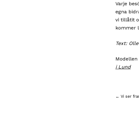
Varje bes
egna bidr
vi tillåt
kommer l
Text: Oll
Modellen 
i Lund
Inläggsnavigering
← Vi ser fr