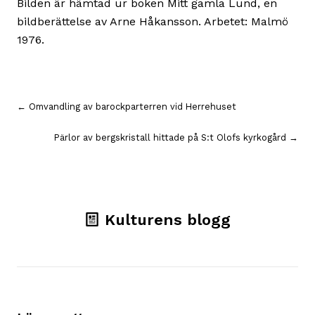
Bilden är hämtad ur boken Mitt gamla Lund, en
bildberättelse av Arne Håkansson. Arbetet: Malmö
1976.
Inläggsnavigering
← Omvandling av barockparterren vid Herrehuset
Pärlor av bergskristall hittade på S:t Olofs kyrkogård →
Kulturens blogg