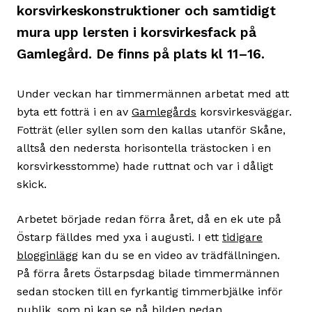
korsvirkeskonstruktioner och samtidigt
mura upp lersten i korsvirkesfack på
Gamlegård. De finns på plats kl 11–16.
Under veckan har timmermännen arbetat med att
byta ett fotträ i en av
Gamlegårds
korsvirkesväggar.
Fotträt (eller syllen som den kallas utanför Skåne,
alltså den nedersta horisontella trästocken i en
korsvirkesstomme) hade ruttnat och var i dåligt
skick.
Arbetet började redan förra året, då en ek ute på
Östarp fälldes med yxa i augusti. I ett
tidigare
blogginlägg
kan du se en video av trädfällningen.
På förra årets Östarpsdag bilade timmermännen
sedan stocken till en fyrkantig timmerbjälke inför
publik, som ni kan se på bilden nedan.