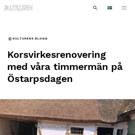
Sök
Till
Till
Sök
efter:
Languages
navigationen
innehållet
KULTURENS BLOGG
Korsvirkesrenovering
med våra timmermän på
Östarpsdagen