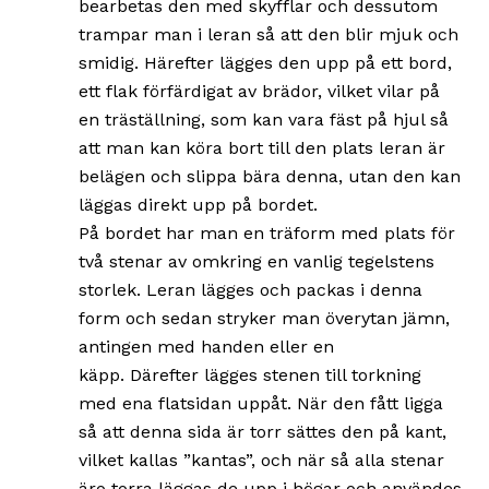
bearbetas den med skyfflar och dessutom
trampar man i leran så att den blir mjuk och
smidig. Härefter lägges den upp på ett bord,
ett flak förfärdigat av brädor, vilket vilar på
en träställning, som kan vara fäst på hjul så
att man kan köra bort till den plats leran är
belägen och slippa bära denna, utan den kan
läggas direkt upp på bordet.
På bordet har man en träform med plats för
två stenar av omkring en vanlig tegelstens
storlek. Leran lägges och packas i denna
form och sedan stryker man överytan jämn,
antingen med handen eller en
käpp. Därefter lägges stenen till torkning
med ena flatsidan uppåt. När den fått ligga
så att denna sida är torr sättes den på kant,
vilket kallas ”kantas”, och när så alla stenar
äro torra läggas de upp i högar och användes