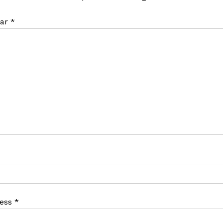
ar
*
ress
*