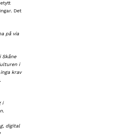
etytt
ingar. Det
a på via
i Skåne
lturen i
inga krav
t.
 i
an.
, digital
2