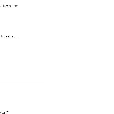
n form av
v Hökeriet →
rkta
*