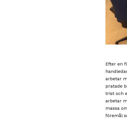
Efter en f
handledar
arbetar m
pratade b
trist och 
arbetar m
massa om a
föremål s