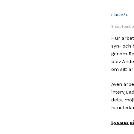
FÖREMÅL
8 september
Hur arbet
syn- och 
genom
Re
blev Ande
om sitt ar
Även arbe
intervjua
detta mö
handleda
Lyssna p