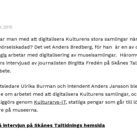
, 2015
ar man med att digitalisera Kulturens stora samlingar nä
hörselskadad? Det vet Anders Bredberg, för han är en a
gis
arbetar med digitalisering av museisamlingar. Häro
rs intervjuad av journalisten Birgitta Fredén på Skånes Tal
bete.
tsledare Ulrika Burman och intendent Anders Jansson bl
de om arbetet med att digitalisera Kulturens samlingar, 
jliggörs genom
Kulturarvs-IT
, statliga pengar som går till l
re på museerna.
å intervjun på Skånes Taltidnings hemsida