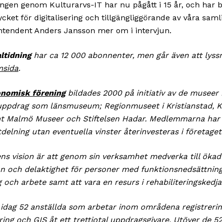
ingen genom Kulturarvs-IT har nu pågått i 15 år, och har b
cket för digitalisering och tillgängliggörande av våra saml
intendent Anders Jansson mer om i intervjun.
ltidning
har ca 12 000 abonnenter, men går även att lyssn
sida
.
onomisk förening
bildades 2000 på initiativ av de museer 
ppdrag som länsmuseum; Regionmuseet i Kristianstad, Ku
t Malmö Museer och Stiftelsen Hadar. Medlemmarna har 
tdelning utan eventuella vinster återinvesteras i företage
ns vision är att genom sin verksamhet medverka till ökad
on och delaktighet för personer med funktionsnedsättning
g och arbete samt att vara en resurs i rehabiliteringskedj
 idag 52 anställda som arbetar inom områdena registrering
ring och GIS åt ett trettiotal uppdragsgivare. Utöver de 5