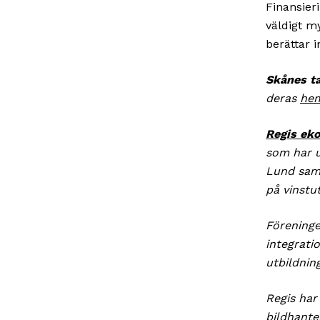
Finansier
väldigt my
berättar 
Skånes ta
deras
hem
Regis ek
som har u
Lund sam
på vinstu
Föreninge
integrati
utbildnin
Regis har
bildhante