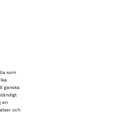
lla som
rika
tt ganska
ständigt
g en
latser och