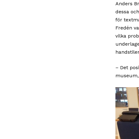
Anders Br
dessa och
för textm
Fredén va
vilka pro
underlage
handstile
– Det pos
museum, s