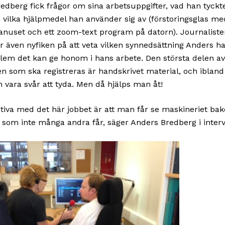
edberg fick frågor om sina arbetsuppgifter, vad han tyck
 vilka hjälpmedel han använder sig av (förstoringsglas m
anuset och ett zoom-text program på datorn). Journalisten
r även nyfiken på att veta vilken synnedsättning Anders h
blem det kan ge honom i hans arbete. Den största delen av
n som ska registreras är handskrivet material, och ibland
n vara svår att tyda. Men då hjälps man åt!
itiva med det här jobbet är att man får se maskineriet ba
om inte många andra får, säger Anders Bredberg i interv