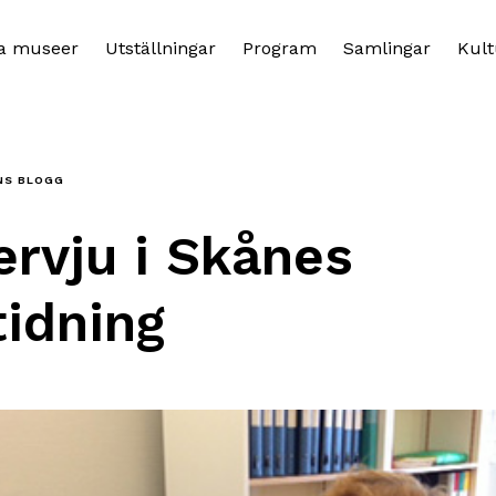
a museer
Utställningar
Program
Samlingar
Kult
NS BLOGG
ervju i Skånes
tidning