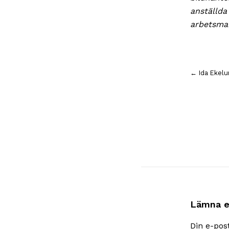
anställda
arbetsmar
Inläggsnavigering
← Ida Ekelu
Lämna e
Din e-pos