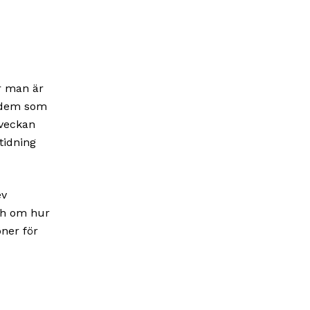
r man är
v dem som
mveckan
tidning
ev
och om hur
öner för