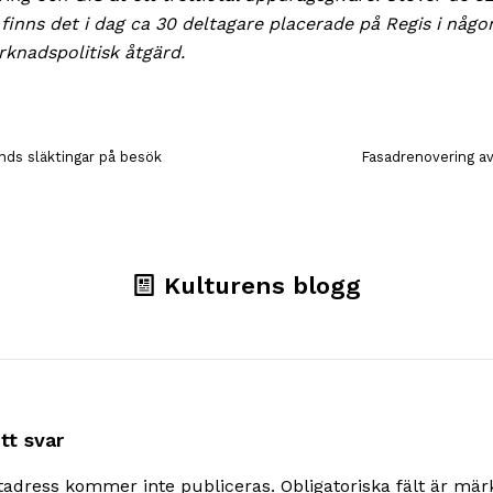
 finns det i dag ca 30 deltagare placerade på Regis i någo
knadspolitisk åtgärd.
nds släktingar på besök
Fasadrenovering a
Kulturens blogg
tt svar
tadress kommer inte publiceras.
Obligatoriska fält är mä