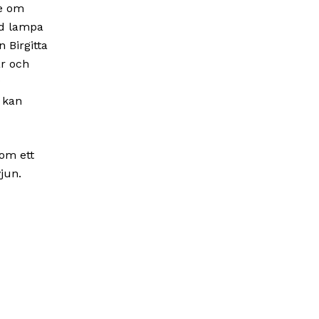
te om
ed lampa
 Birgitta
ar och
 kan
kom ett
jun.