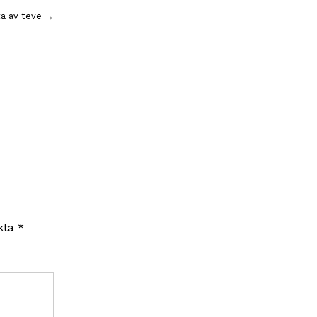
tta av teve →
rkta
*