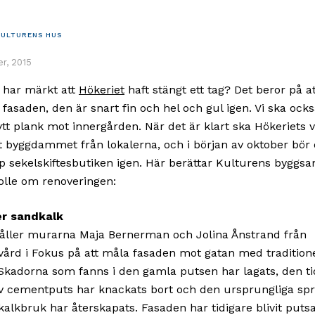
KULTURENS HUS
r, 2015
 har märkt att
Hökeriet
haft stängt ett tag? Det beror på at
fasaden, den är snart fin och hel och gul igen. Vi ska ocks
ytt plank mot innergården. När det är klart ska Hökeriets 
t byggdammet från lokalerna, och i början av oktober bör
 sekelskiftesbutiken igen. Här berättar Kulturens byggs
olle om renoveringen:
er sandkalk
åller murarna Maja Bernerman och Jolina Ånstrand från
ård i Fokus på att måla fasaden mot gatan med traditione
 Skadorna som fanns i den gamla putsen har lagats, den ti
v cementputs har knackats bort och den ursprungliga spr
 kalkbruk har återskapats. Fasaden har tidigare blivit put