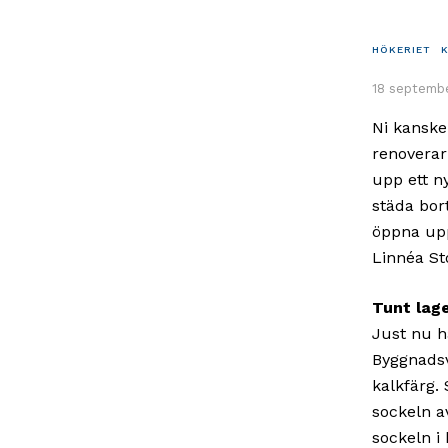
HÖKERIET
18 septembe
Ni kanske
renoverar 
upp ett n
städa bor
öppna upp
Linnéa St
Tunt lag
Just nu h
Byggnadsv
kalkfärg.
sockeln a
sockeln i