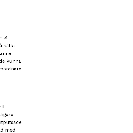
t vi
å sätta
vänner
 de kunna
amordnare
ll
digare
itputsade
sad med