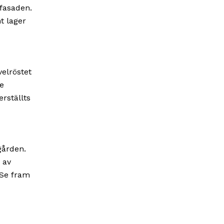
 fasaden.
t lager
velröstet
de
rställts
gården.
 av
 Se fram