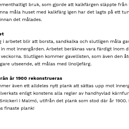
cementhaltigt bruk, som gjorde att kalkfärgen släppte från
unna måla huset med kalkfärg igen har det lagts på ett tun
innan det målades.
et
 i arbetet blir att borsta, sandkalka och slutligen måla ga
 in mot innergården. Arbetet beräknas vara färdigt inom 
veckorna. Slutligen kommer gavellisten, som även den åte
tidigare utseende, att målas med linoljefärg.
från år 1900 rekonstrueras
mer även ett alldeles nytt plank att sättas upp mot inner
llverkats enligt konstens alla regler av handhyvlad kärnfur
Snickeri i Malmö, utifrån det plank som stod där år 1900.
s finaste plank!