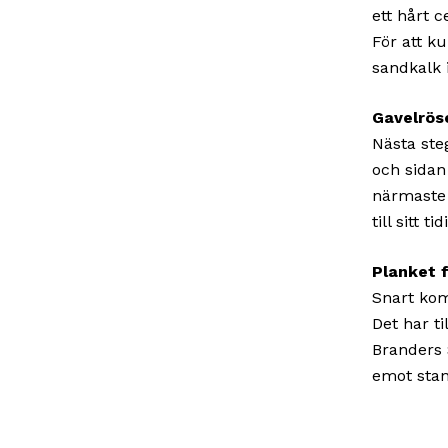
ett hårt 
För att k
sandkalk 
Gavelrös
Nästa steg
och sidan
närmaste 
till sitt 
Planket 
Snart kom
Det har ti
Branders 
emot stan