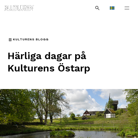
Sök
Till
Till
Sök
efter:
Languages
navigationen
innehållet
KULTURENS BLOGG
Härliga dagar på
Kulturens Östarp