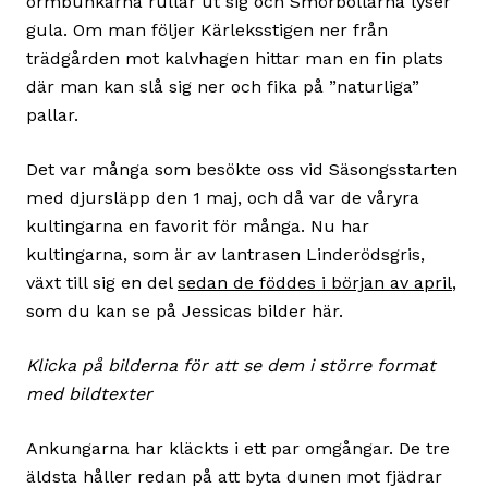
ormbunkarna rullar ut sig och Smörbollarna lyser
gula. Om man följer Kärleksstigen ner från
trädgården mot kalvhagen hittar man en fin plats
där man kan slå sig ner och fika på ”naturliga”
pallar.
Det var många som besökte oss vid Säsongsstarten
med djursläpp den 1 maj, och då var de våryra
kultingarna en favorit för många. Nu har
kultingarna, som är av lantrasen Linderödsgris,
växt till sig en del
sedan de föddes i början av april
,
som du kan se på Jessicas bilder här.
Klicka på bilderna för att se dem i större format
med bildtexter
Ankungarna har kläckts i ett par omgångar. De tre
äldsta håller redan på att byta dunen mot fjädrar