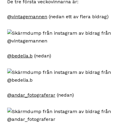
De tre första veckovinnarna är:
@vintagemannen
(nedan ett av flera bidrag)
@bedelia.b
(nedan)
@andar_fotograferar
(nedan)