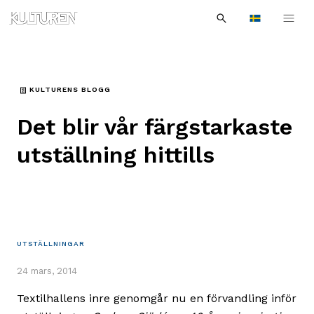
Sök
Till
Till
Sök
efter:
Languages
navigationen
innehållet
KULTURENS BLOGG
Det blir vår färgstarkaste
utställning hittills
UTSTÄLLNINGAR
24 mars, 2014
Textilhallens inre genomgår nu en förvandling inför