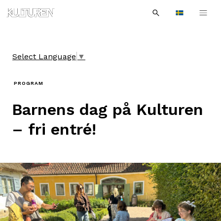
Sök
Till
Till
Sök
efter:
Languages
navigationen
innehållet
Select Language
▼
PROGRAM
Barnens dag på Kulturen
– fri entré!