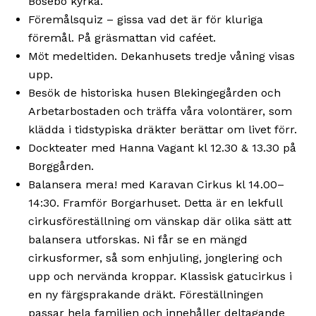
Bosebo kyrka.
Föremålsquiz – gissa vad det är för kluriga
föremål. På gräsmattan vid caféet.
Möt medeltiden. Dekanhusets tredje våning visas
upp.
Besök de historiska husen Blekingegården och
Arbetarbostaden och träffa våra volontärer, som
klädda i tidstypiska dräkter berättar om livet förr.
Dockteater med Hanna Vagant kl 12.30 & 13.30 på
Borggården.
Balansera mera! med Karavan Cirkus kl 14.00–
14:30. Framför Borgarhuset. Detta är en lekfull
cirkusföreställning om vänskap där olika sätt att
balansera utforskas. Ni får se en mängd
cirkusformer, så som enhjuling, jonglering och
upp och nervända kroppar. Klassisk gatucirkus i
en ny färgsprakande dräkt. Föreställningen
passar hela familjen och innehåller deltagande