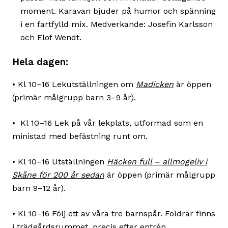
moment. Karavan bjuder på humor och spänning
i en fartfylld mix. Medverkande: Josefin Karlsson
och Elof Wendt.
Hela dagen:
• Kl 10–16 Lekutställningen om
Madicken
är öppen
(primär målgrupp barn 3–9 år).
• Kl 10–16 Lek på vår lekplats, utformad som en
ministad med befästning runt om.
• Kl 10–16 Utställningen
Häcken full – allmogeliv i
Skåne för 200 år sedan
är öppen (primär målgrupp
barn 9–12 år).
• Kl 10–16 Följ ett av våra tre barnspår. Foldrar finns
i trädgårdsrummet, precis efter entrén.