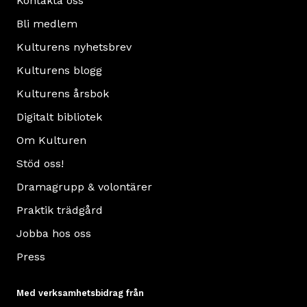
Kontakta oss
huset.
Läs
Bli medlem
mer
Kulturens nyhetsbrev
om
Kulturens blogg
Allmogehallen
Kulturens årsbok
Digitalt bibliotek
Om Kulturen
Stöd oss!
Dramagrupp & volontärer
Praktik trädgård
Jobba hos oss
Press
Med verksamhetsbidrag från