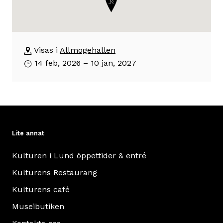
utställningen
om
äger
byggnaden
Allmogehallen
rum
Visas i
Allmogehallen
Byggnaden
14 feb, 2026 – 10 jan, 2027
uppfördes
1853
som
stall
och
Lite annat
uthus
till
Kulturen i Lund öppettider & entré
de
Kulturens Restaurang
två
bostäderna
Kulturens café
i
Museibutiken
Vita