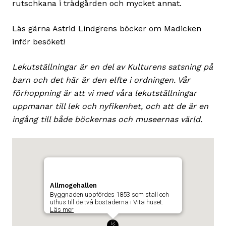
rutschkana i trädgården och mycket annat.
Läs gärna Astrid Lindgrens böcker om Madicken
inför besöket!
Lekutställningar är en del av Kulturens satsning på
barn och det här är den elfte i ordningen. Vår
förhoppning är att vi med våra lekutställningar
uppmanar till lek och nyfikenhet, och att de är en
ingång till både böckernas och museernas värld.
Karta
Hoppa
över
som
karta
visar
och
Allmogehallen
byggnadens
Byggnaden uppfördes 1853 som stall och
gå
uthus till de två bostäderna i Vita huset.
position
till
Läs mer
där
beskrivning