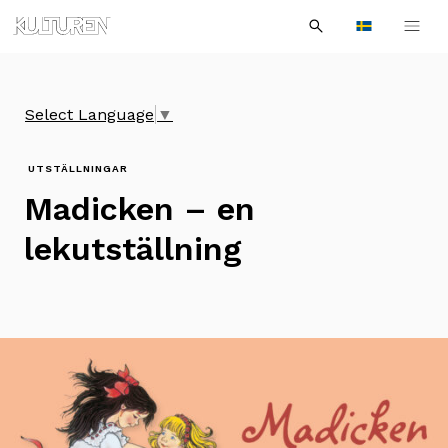
Sök
Till
Till
Sök
efter:
Languages
navigationen
innehållet
Select Language
▼
UTSTÄLLNINGAR
Madicken – en
lekutställning