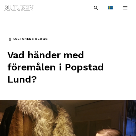
Sök
Till
Till
Sök
efter:
Languages
navigationen
innehållet
KULTURENS BLOGG
Vad händer med
föremålen i Popstad
Lund?