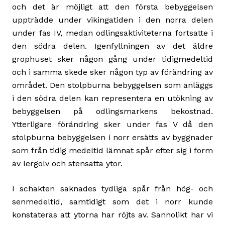
och det är möjligt att den första bebyggelsen
uppträdde under vikingatiden i den norra delen
under fas IV, medan odlingsaktiviteterna fortsatte i
den södra delen. Igenfyllningen av det äldre
grophuset sker någon gång under tidigmedeltid
och i samma skede sker någon typ av förändring av
området. Den stolpburna bebyggelsen som anläggs
i den södra delen kan representera en utökning av
bebyggelsen på odlingsmarkens bekostnad.
Ytterligare förändring sker under fas V då den
stolpburna bebyggelsen i norr ersätts av byggnader
som från tidig medeltid lämnat spår efter sig i form
av lergolv och stensatta ytor.
I schakten saknades tydliga spår från hög- och
senmedeltid, samtidigt som det i norr kunde
konstateras att ytorna har röjts av. Sannolikt har vi