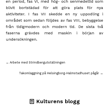
en period, fas VI, med hög- och senmedeltid som
blivit bortstädad för att göra plats för nya
aktiviteter. I fas VII skedde en ny uppodling i
området som sedan följdes av fas VIII, bebyggelse
från tidigmodern och modern tid. De sista två
faserna grävdes med maskin i början av
undersökningen.
Inläggsnavigering
← Arbete med Strindbergutställningen
Takomläggning på Helsingborg-Halmstadhuset pågår →
Kulturens blogg