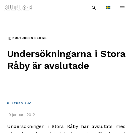
Sök
Till
Till
Sök
efter:
Languages
navigationen
innehållet
KULTURENS BLOGG
Undersökningarna i Stora
Råby är avslutade
KULTURMILJÖ
19 januari, 2012
Undersökningen i Stora Råby har avslutats med