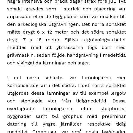
några intensiva och bråda dagar strax före jul. Två
schakt grävdes som i storlek och placering var
anpassade efter de byggplaner som var orsaken till
den arkeologiska utgrävningen. Det norra schaktet
mätte drygt 6 x 12 meter och det södra schaktet
drygt 7 x 18 meter. Själva utgrävningsarbetet
inleddes med att ytmassorna togs bort med
grävmaskin, sedan följde handgrävning i medeltida
och vikingatida lämningar och lager.
I det norra schaktet var lämningarna mer
komplicerade än i det södra. I det norra schaktet
utgjordes dessa lämningar av till exempel lergolv
och stenlagda ytor från tidigmedeltid. Dessa
överlagrade lämningarna efter stolpburna
byggnader samt två grophus med preliminär
datering till yngre järnålder respektive tidig
medeltid. Grophusen var små enkla byggnader