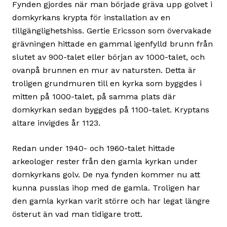
Fynden gjordes när man började gräva upp golvet i
domkyrkans krypta för installation av en
tillgänglighetshiss. Gertie Ericsson som övervakade
grävningen hittade en gammal igenfylld brunn från
slutet av 900-talet eller början av 1000-talet, och
ovanpå brunnen en mur av natursten. Detta är
troligen grundmuren till en kyrka som byggdes i
mitten på 1000-talet, på samma plats där
domkyrkan sedan byggdes på 1100-talet. Kryptans
altare invigdes år 1123.
Redan under 1940- och 1960-talet hittade
arkeologer rester från den gamla kyrkan under
domkyrkans golv. De nya fynden kommer nu att
kunna pusslas ihop med de gamla. Troligen har
den gamla kyrkan varit större och har legat längre
österut än vad man tidigare trott.