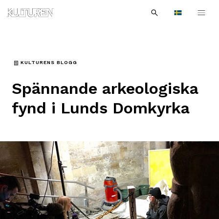
Sök
Till
Till
Sök
efter:
Languages
navigationen
innehållet
KULTURENS BLOGG
Spännande arkeologiska
fynd i Lunds Domkyrka