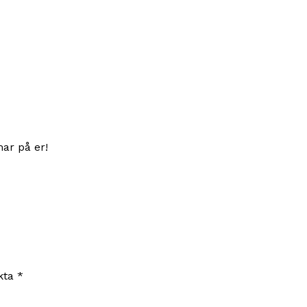
ar på er!
rkta
*