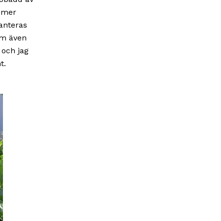
ommer
anteras
om även
 och jag
t.