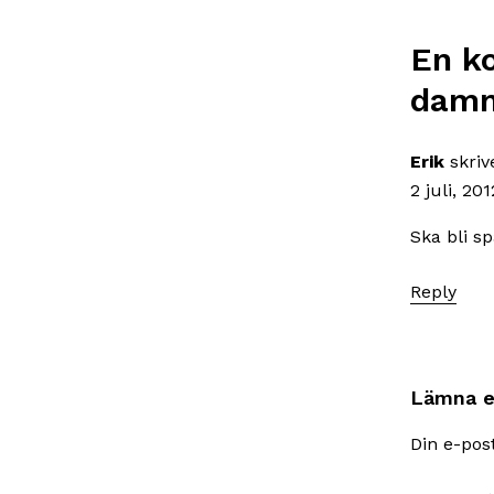
En k
dam
Erik
skriv
2 juli, 201
Ska bli s
Reply
Lämna e
Din e-pos