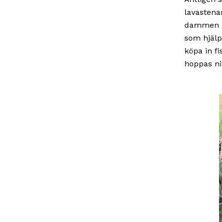
lavastena
dammen at
som hjälp
köpa in f
hoppas ni 