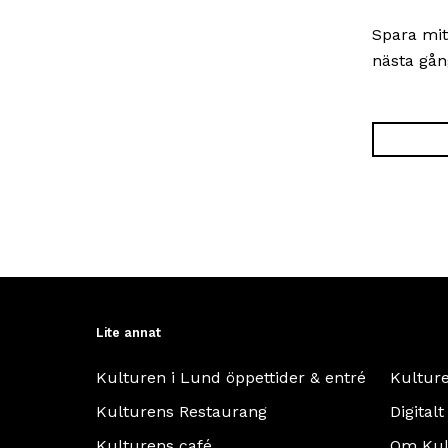
Spara mit
nästa gån
Lite annat
Kulturen i Lund öppettider & entré
Kultur
Kulturens Restaurang
Digitalt
Kulturens café
Om Kul