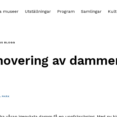
a museer
Utställningar
Program
Samlingar
Kult
NS BLOGG
novering av damme
 PARK
ska våran igenväxta damm få en uppfräschning. Med ny b