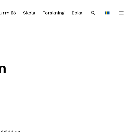
urmiljö
Skola
Forskning
Boka
Sök
Languages
n
iobädd av