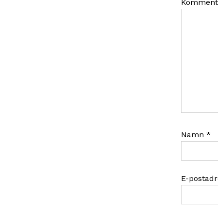
Komment
Namn
*
E-postad