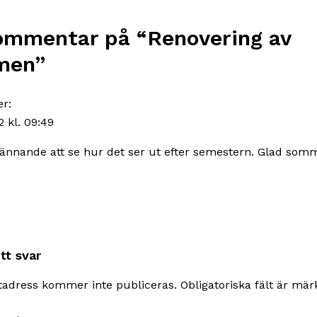
ommentar på “
Renovering av
men
”
er:
2 kl. 09:49
pännande att se hur det ser ut efter semestern. Glad somm
tt svar
tadress kommer inte publiceras.
Obligatoriska fält är mä