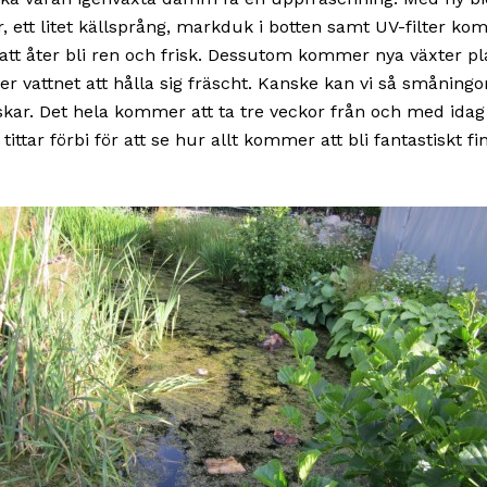
r, ett litet källsprång, markduk i botten samt UV-filter k
t åter bli ren och frisk. Dessutom kommer nya växter pl
er vattnet att hålla sig fräscht. Kanske kan vi så småning
iskar. Det hela kommer att ta tre veckor från och med idag
tittar förbi för att se hur allt kommer att bli fantastiskt fin