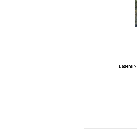
Inläggsnavigering
← Dagens vä