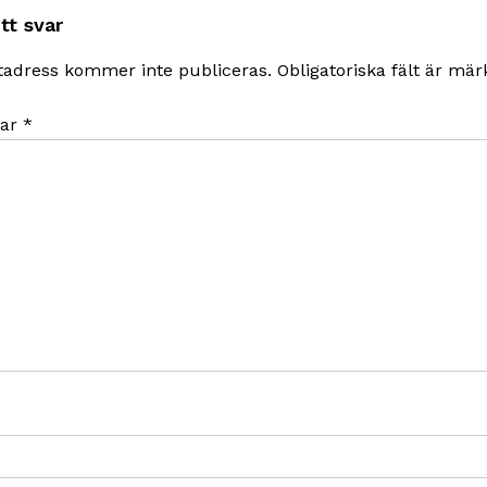
tt svar
tadress kommer inte publiceras.
Obligatoriska fält är mä
ar
*