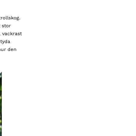
rollskog.
 stor
 vackrast
etyda
 hur den