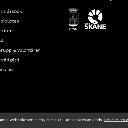
ens årsbok
 bibliotek
turen
s!
rupp & volontärer
 trädgård
hos oss
vända webbplatsen samtycker du till att cookies används.
Läs mer om 