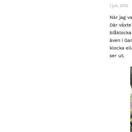
1 juli, 2012
När jag v
Där växte
blåklocka
även i Ga
klocka ell
ser ut.