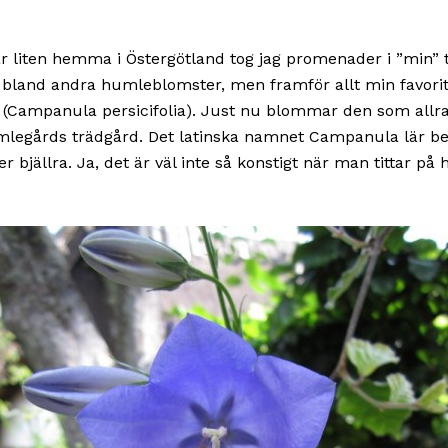
ar liten hemma i Östergötland tog jag promenader i ”min” t
 bland andra humleblomster, men framför allt min favorit
 (Campanula persicifolia). Just nu blommar den som allra
mlegårds trädgård. Det latinska namnet Campanula lär b
er bjällra. Ja, det är väl inte så konstigt när man tittar på